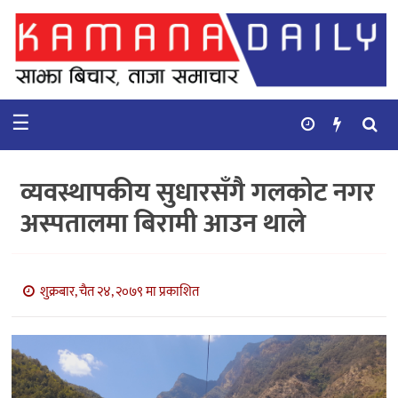
गृहपृष्ठ
समाचार
☰
विचार
कुटनिती
व्यवस्थापकीय सुधारसँगै गलकोट नगर
कुराकानी
अस्पतालमा बिरामी आउन थाले
अर्थ
र
बाणिज्य
शुक्रबार, चैत २४, २०७९ मा प्रकाशित
भिडियो
सिफारिस