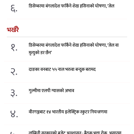
६.
डिसेम्बरमा बंगलादेश फर्किने शेख हसिनाको घोषणा, ‘जेल
भर्खरै
१.
डिसेम्बरमा बंगलादेश फर्किने शेख हसिनाको घोषणा, ‘जेल वा
मृत्युको डर छैन’
२.
दाङका वनबाट ५५ नाल भरुवा बन्दुक बरामद
३.
गुल्मीमा एलपी ग्यासको अभाव
४.
वीरगञ्जबाट १४ भारतीय इलेक्ट्रिक स्कुटर नियन्त्रणमा
लुम्बिनी सरकारको बजेट अनुशासन : बैठक भत्ता रोक, असारमा