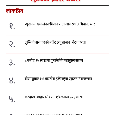
लोकप्रिय
१.
प्युठानमा एमालेको ‘मिसन पार्टी जागरण’ अभियान, चार
२.
लुम्बिनी सरकारको बजेट अनुशासन : बैठक भत्ता
३.
८ करोड ९५ लाखमा पुनःनिर्मित महाङ्काल सत्तल
४.
वीरगञ्जबाट १४ भारतीय इलेक्ट्रिक स्कुटर नियन्त्रणमा
५.
करदाता उपहार घोषणा, १५ जनाले १–१ लाख