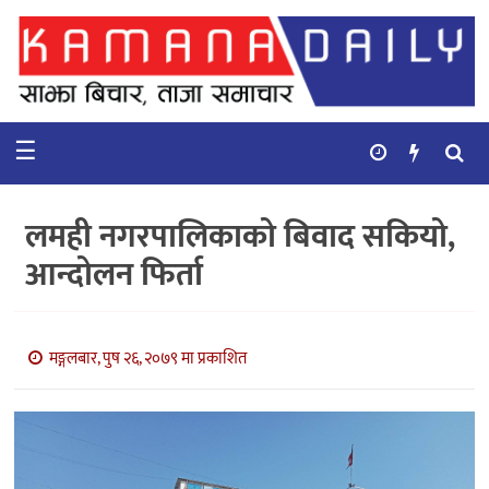
गृहपृष्ठ
समाचार
☰
विचार
कुटनिती
लमही नगरपालिकाको बिवाद सकियो,
कुराकानी
आन्दोलन फिर्ता
अर्थ
र
बाणिज्य
मङ्गलबार, पुष २६, २०७९ मा प्रकाशित
भिडियो
सिफारिस