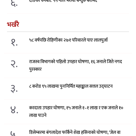
६.
दाङका वनबाट ५५ नाल भरुवा बन्दुक बरामद
भर्खरै
१.
५८ वर्षपछि रोहिणीका २७१ परिवारले पाए लालपुर्जा
२.
राजस्व विभागको पहिलो उपहार घोषणा, १६ जनाले जिते नगद
पुरस्कार
३.
८ करोड ९५ लाखमा पुनःनिर्मित महाङ्काल सत्तल उद्घाटन
४.
करदाता उपहार घोषणा, १५ जनाले १–१ लाख र एक जनाले १०
लाख पाउने
५.
डिसेम्बरमा बंगलादेश फर्किने शेख हसिनाको घोषणा, ‘जेल वा