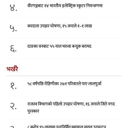
४.
वीरगञ्जबाट १४ भारतीय इलेक्ट्रिक स्कुटर नियन्त्रणमा
५.
करदाता उपहार घोषणा, १५ जनाले १–१ लाख
६.
दाङका वनबाट ५५ नाल भरुवा बन्दुक बरामद
भर्खरै
१.
५८ वर्षपछि रोहिणीका २७१ परिवारले पाए लालपुर्जा
२.
राजस्व विभागको पहिलो उपहार घोषणा, १६ जनाले जिते नगद
पुरस्कार
८ करोड ९५ लाखमा पुनःनिर्मित महाङ्काल सत्तल उद्घाटन