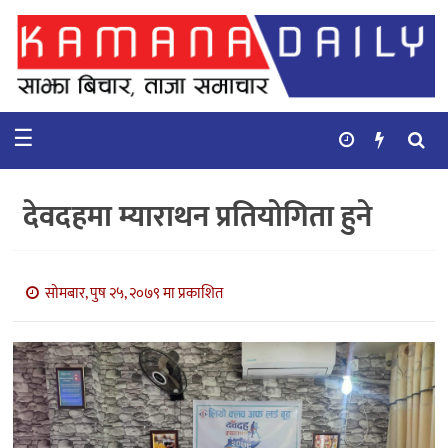
गृहपृष्ठ
समाचार
☰
विचार
कुटनिती
देवदहमा म्याराथन प्रतियोगिता हुने
कुराकानी
अर्थ
सोमबार, पुष २५, २०७९ मा प्रकाशित
र
बाणिज्य
भिडियो
सिफारिस