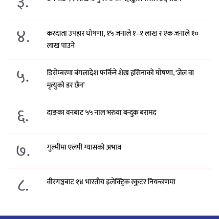
३.
४.
करदाता उपहार घोषणा, १५ जनाले १–१ लाख र एक जनाले १०
लाख पाउने
५.
डिसेम्बरमा बंगलादेश फर्किने शेख हसिनाको घोषणा, ‘जेल वा
मृत्युको डर छैन’
६.
दाङका वनबाट ५५ नाल भरुवा बन्दुक बरामद
७.
गुल्मीमा एलपी ग्यासको अभाव
८.
वीरगञ्जबाट १४ भारतीय इलेक्ट्रिक स्कुटर नियन्त्रणमा