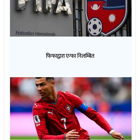
फिफाद्वारा एन्फा निलम्बित