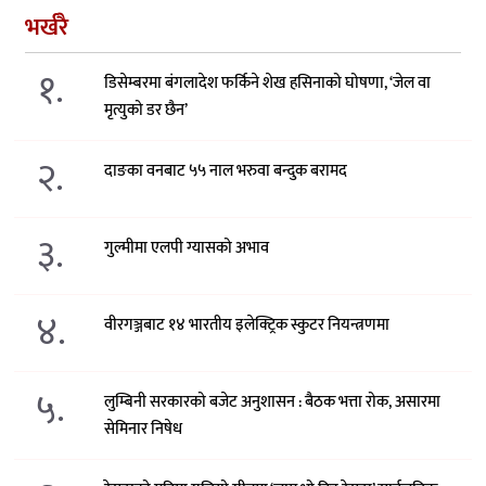
भर्खरै
१.
डिसेम्बरमा बंगलादेश फर्किने शेख हसिनाको घोषणा, ‘जेल वा
मृत्युको डर छैन’
२.
दाङका वनबाट ५५ नाल भरुवा बन्दुक बरामद
३.
गुल्मीमा एलपी ग्यासको अभाव
४.
वीरगञ्जबाट १४ भारतीय इलेक्ट्रिक स्कुटर नियन्त्रणमा
५.
लुम्बिनी सरकारको बजेट अनुशासन : बैठक भत्ता रोक, असारमा
सेमिनार निषेध