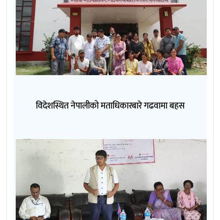
विदेशस्थित नेपालीको मताधिकारबारे गढवामा बहस