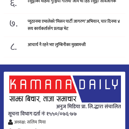
६.
रेसुङ्गाको महिमा गुञ्जियो गीतमा ‘जाम भो हिड रेसुङ्गा’ सार्वजनिक
७.
प्युठानमा एमालेको ‘मिसन पार्टी जागरण’ अभियान, चार दिनमा ४
सय कार्यकर्तासँग प्रत्यक्ष भेट
८.
आचार्य नै रहने भए लुम्बिनीका मुख्यमन्त्री
अनुज मिडिया प्रा. लि.द्धारा संचालित
सूचना विभाग दर्ता नंः १५५०/०७६-७७
अध्यक्ष: सलिम मिया