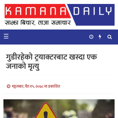
गृहपृष्ठ
समाचार
☰
विचार
कुटनिती
गुडीरहेको ट्रयाक्टरबाट खस्दा एक
कुराकानी
जनाको मृत्यु
अर्थ
र
बाणिज्य
मङ्गलबार, चैत १५, २०७८ मा प्रकाशित
भिडियो
सिफारिस