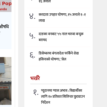
१६ जनाले
४.
करदाता उपहार घोषणा, १५ जनाले १–१
लाख
क औषधि
५.
ी
दाङका वनबाट ५५ नाल भरुवा बन्दुक
बरामद
६.
डिसेम्बरमा बंगलादेश फर्किने शेख
हसिनाको घोषणा, ‘जेल
भर्खरै
१.
प्यूठानमा ग्यास अभाव : विद्यार्थीका
लागि १० प्रतिशत सिलिन्डर छुट्याउन
निर्देशन