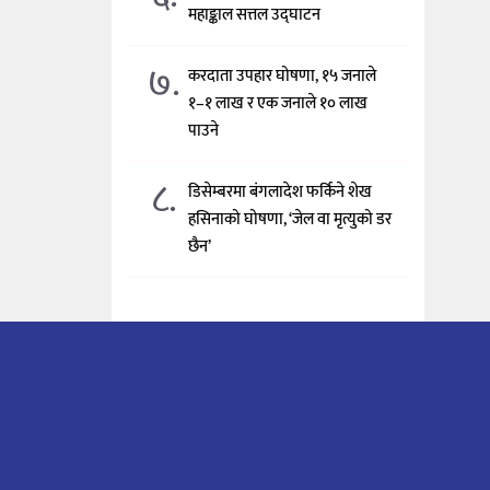
महाङ्काल सत्तल उद्घाटन
७.
करदाता उपहार घोषणा, १५ जनाले
१–१ लाख र एक जनाले १० लाख
पाउने
८.
डिसेम्बरमा बंगलादेश फर्किने शेख
हसिनाको घोषणा, ‘जेल वा मृत्युको डर
छैन’