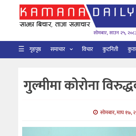
गृहपृष्ठ
सोमबार, साउन २५, २०८
समाचार
विचार
☰
गृहपृष्ठ
समाचार
विचार
कुटनिती
कुर
कुटनिती
कुराकानी
गुल्मीमा कोरोना विरुद्
अर्थ
र
बाणिज्य
सोमबार, माघ १७, २
भिडियो
सिफारिस