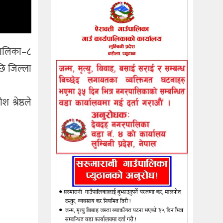
ँपालिका–८
छि जिल्ला
श्रेष्ठले