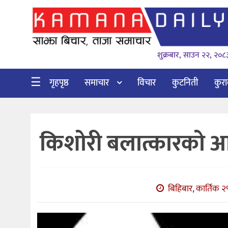
गृहपृष्ठ
शुक्रबार, साउन २२, २०८
समाचार
विचार
☰
गृहपृष्ठ
समाचार
विचार
कुटनिती
कुर
कुटनिती
कुराकानी
किशोरी बलात्कारको आ
अर्थ
र
बाणिज्य
बिहिबार, कार्तिक २
भिडियो
सिफारिस