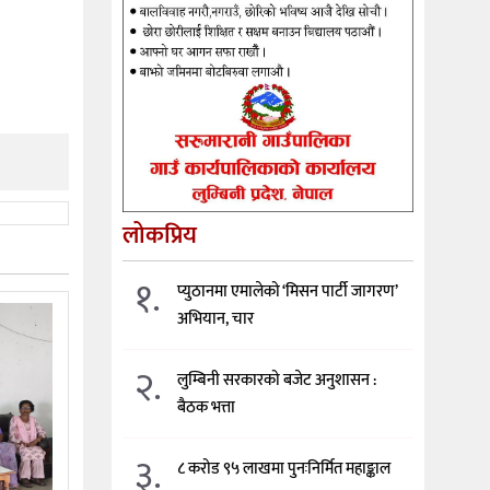
लोकप्रिय
१.
प्युठानमा एमालेको ‘मिसन पार्टी जागरण’
अभियान, चार
२.
लुम्बिनी सरकारको बजेट अनुशासन :
बैठक भत्ता
३.
८ करोड ९५ लाखमा पुनःनिर्मित महाङ्काल