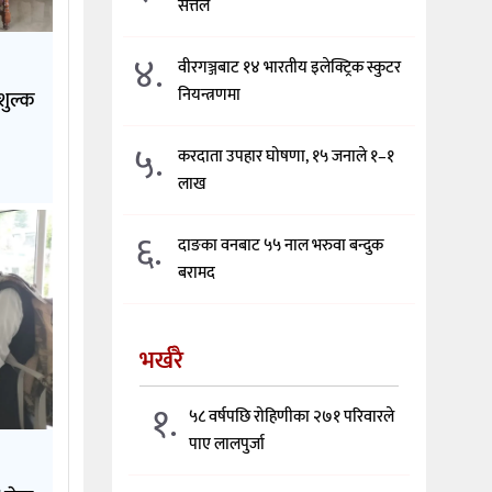
सत्तल
४.
वीरगञ्जबाट १४ भारतीय इलेक्ट्रिक स्कुटर
नियन्त्रणमा
शुल्क
५.
करदाता उपहार घोषणा, १५ जनाले १–१
लाख
६.
दाङका वनबाट ५५ नाल भरुवा बन्दुक
बरामद
भर्खरै
१.
५८ वर्षपछि रोहिणीका २७१ परिवारले
पाए लालपुर्जा