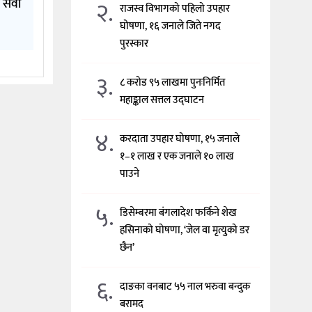
२.
 सेवा
राजस्व विभागको पहिलो उपहार
घोषणा, १६ जनाले जिते नगद
पुरस्कार
३.
८ करोड ९५ लाखमा पुनःनिर्मित
महाङ्काल सत्तल उद्घाटन
४.
करदाता उपहार घोषणा, १५ जनाले
१–१ लाख र एक जनाले १० लाख
पाउने
५.
डिसेम्बरमा बंगलादेश फर्किने शेख
हसिनाको घोषणा, ‘जेल वा मृत्युको डर
छैन’
६.
दाङका वनबाट ५५ नाल भरुवा बन्दुक
बरामद