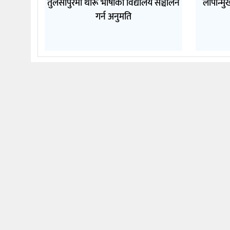
तुलसीपुरमा थारू भाषाको विद्यालय सञ्चालन
लोपोन्म
गर्न अनुमति