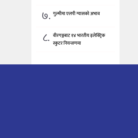
७.
गुल्मीमा एलपी ग्यासको अभाव
८.
वीरगञ्जबाट १४ भारतीय इलेक्ट्रिक
स्कुटर नियन्त्रणमा