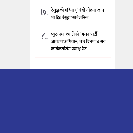
७.
रेसुङ्गाको महिमा गुञ्जियो गीतमा ‘जाम
भो हिड रेसुङ्गा’ सार्वजनिक
८.
प्युठानमा एमालेको ‘मिसन पार्टी
जागरण’ अभियान, चार दिनमा ४ सय
कार्यकर्तासँग प्रत्यक्ष भेट