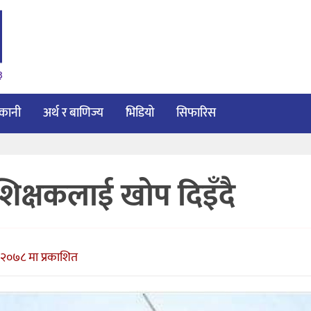
३
ाकानी
अर्थ र बाणिज्य
भिडियो
सिफारिस
शिक्षकलाई खोप दिइँदै
 २०७८ मा प्रकाशित