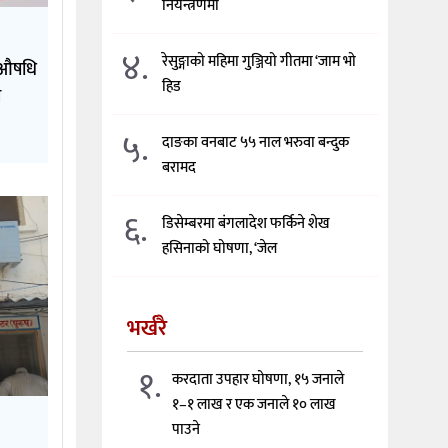
नियन्त्रणमा
४.
रेसुङ्गाको महिमा गुञ्जियो गीतमा ‘जाम भो
क औषधि
हिड
ी
५.
दाङका वनबाट ५५ नाल भरुवा बन्दुक
बरामद
६.
डिसेम्बरमा बंगलादेश फर्किने शेख
हसिनाको घोषणा, ‘जेल
भर्खरै
१.
करदाता उपहार घोषणा, १५ जनाले
१–१ लाख र एक जनाले १० लाख
पाउने