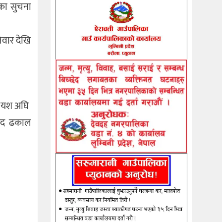
ाका सुचना
िवार देखि
ी यश अघि
रसाद ढकाल