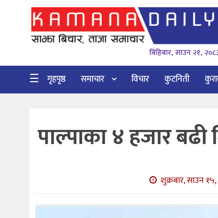
गृहपृष्ठ
बिहिबार, साउन २१, २०८
समाचार
विचार
☰
गृहपृष्ठ
समाचार
विचार
कुटनिती
कुर
कुटनिती
कुराकानी
पाल्पाका ४ हजार बढी 
अर्थ
र
बाणिज्य
शुक्रबार, साउन १५,
भिडियो
सिफारिस