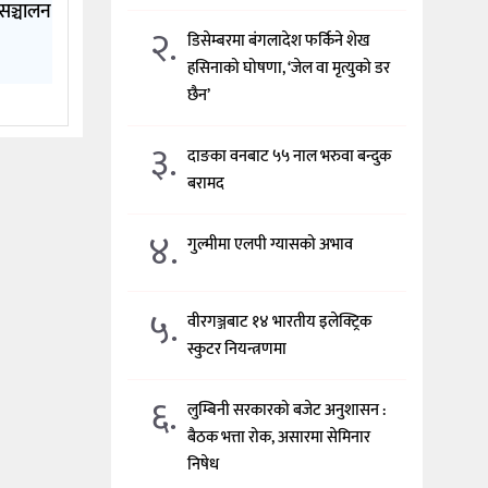
सञ्चालन
२.
डिसेम्बरमा बंगलादेश फर्किने शेख
हसिनाको घोषणा, ‘जेल वा मृत्युको डर
छैन’
३.
दाङका वनबाट ५५ नाल भरुवा बन्दुक
बरामद
४.
गुल्मीमा एलपी ग्यासको अभाव
५.
वीरगञ्जबाट १४ भारतीय इलेक्ट्रिक
स्कुटर नियन्त्रणमा
६.
लुम्बिनी सरकारको बजेट अनुशासन :
बैठक भत्ता रोक, असारमा सेमिनार
निषेध