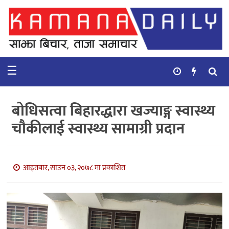
गृहपृष्ठ
समाचार
☰
विचार
कुटनिती
बोधिसत्वा बिहारद्धारा खज्याङ्ग स्वास्थ्य
कुराकानी
चौकीलाई स्वास्थ्य सामाग्री प्रदान
अर्थ
र
बाणिज्य
आइतबार, साउन ०३, २०७८ मा प्रकाशित
भिडियो
सिफारिस