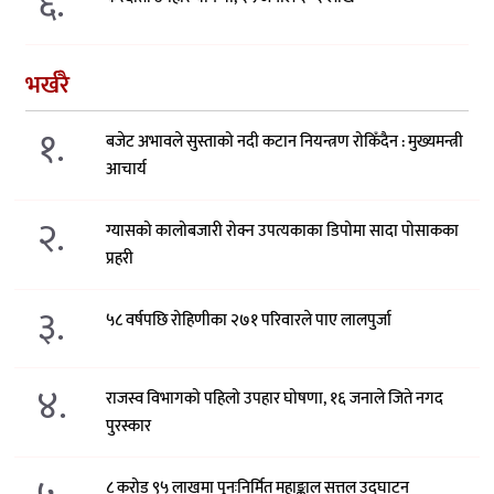
६.
भर्खरै
१.
बजेट अभावले सुस्ताको नदी कटान नियन्त्रण रोकिँदैन : मुख्यमन्त्री
आचार्य
२.
ग्यासको कालोबजारी रोक्न उपत्यकाका डिपोमा सादा पोसाकका
प्रहरी
३.
५८ वर्षपछि रोहिणीका २७१ परिवारले पाए लालपुर्जा
४.
राजस्व विभागको पहिलो उपहार घोषणा, १६ जनाले जिते नगद
पुरस्कार
८ करोड ९५ लाखमा पुनःनिर्मित महाङ्काल सत्तल उद्घाटन