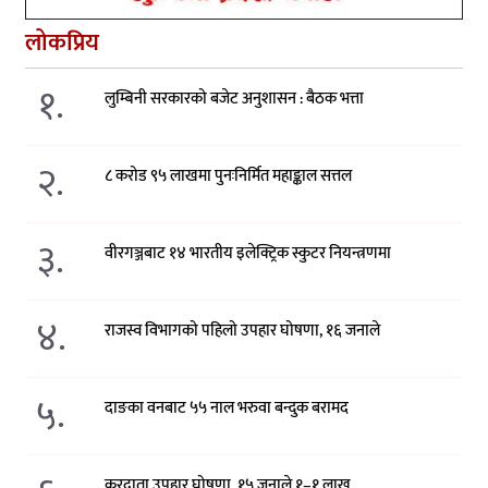
लोकप्रिय
१.
लुम्बिनी सरकारको बजेट अनुशासन : बैठक भत्ता
२.
८ करोड ९५ लाखमा पुनःनिर्मित महाङ्काल सत्तल
३.
वीरगञ्जबाट १४ भारतीय इलेक्ट्रिक स्कुटर नियन्त्रणमा
४.
राजस्व विभागको पहिलो उपहार घोषणा, १६ जनाले
५.
दाङका वनबाट ५५ नाल भरुवा बन्दुक बरामद
करदाता उपहार घोषणा, १५ जनाले १–१ लाख