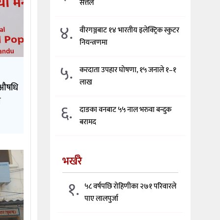
सत्तल
४.
वीरगञ्जबाट १४ भारतीय इलेक्ट्रिक स्कुटर
नियन्त्रणमा
५.
करदाता उपहार घोषणा, १५ जनाले १–१
लाख
क औषधि
ी
६.
दाङका वनबाट ५५ नाल भरुवा बन्दुक
बरामद
भर्खरै
१.
५८ वर्षपछि रोहिणीका २७१ परिवारले
पाए लालपुर्जा