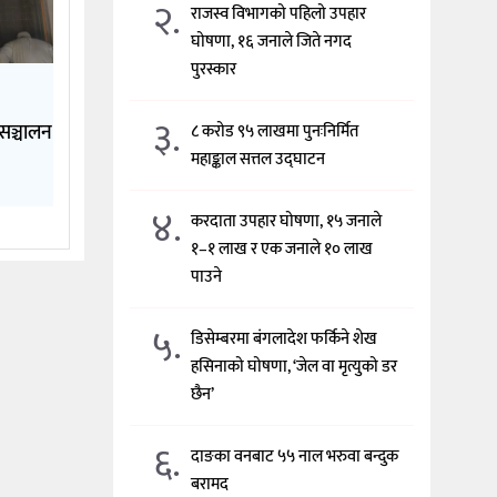
२.
राजस्व विभागको पहिलो उपहार
घोषणा, १६ जनाले जिते नगद
पुरस्कार
३.
सञ्चालन
८ करोड ९५ लाखमा पुनःनिर्मित
महाङ्काल सत्तल उद्घाटन
४.
करदाता उपहार घोषणा, १५ जनाले
१–१ लाख र एक जनाले १० लाख
पाउने
५.
डिसेम्बरमा बंगलादेश फर्किने शेख
हसिनाको घोषणा, ‘जेल वा मृत्युको डर
छैन’
६.
दाङका वनबाट ५५ नाल भरुवा बन्दुक
बरामद