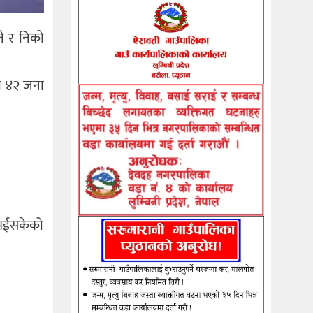
े र निको
दा ४२ जना
ु भईसकेको