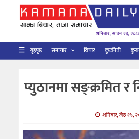
गृहपृष्ठ
शनिबार, साउन २३, २०८
समाचार
विचार
☰
गृहपृष्ठ
समाचार
विचार
कुटनिती
कुर
कुटनिती
कुराकानी
प्युठानमा सङ्क्रमित र 
अर्थ
र
बाणिज्य
शनिबार, जेठ १५, २
भिडियो
सिफारिस