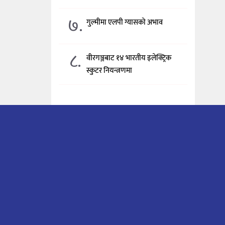
७.
गुल्मीमा एलपी ग्यासको अभाव
८.
वीरगञ्जबाट १४ भारतीय इलेक्ट्रिक
स्कुटर नियन्त्रणमा