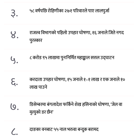
३.
५८ वर्षपछि रोहिणीका २७१ परिवारले पाए लालपुर्जा
४.
राजस्व विभागको पहिलो उपहार घोषणा, १६ जनाले जिते नगद
पुरस्कार
५.
८ करोड ९५ लाखमा पुनःनिर्मित महाङ्काल सत्तल उद्घाटन
६.
करदाता उपहार घोषणा, १५ जनाले १–१ लाख र एक जनाले १०
लाख पाउने
७.
डिसेम्बरमा बंगलादेश फर्किने शेख हसिनाको घोषणा, ‘जेल वा
मृत्युको डर छैन’
८.
दाङका वनबाट ५५ नाल भरुवा बन्दुक बरामद