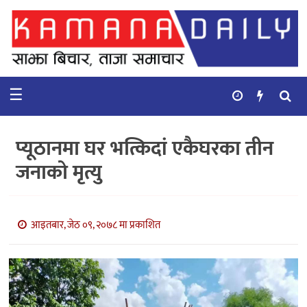
गृहपृष्ठ
समाचार
☰
विचार
कुटनिती
प्यूठानमा घर भत्किदां एकैघरका तीन
कुराकानी
जनाको मृत्यु
अर्थ
र
बाणिज्य
आइतबार, जेठ ०९, २०७८ मा प्रकाशित
भिडियो
सिफारिस