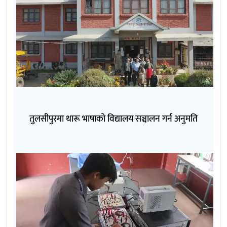
तुलसीपुरमा थारू भाषाको विद्यालय सञ्चालन गर्न अनुमति