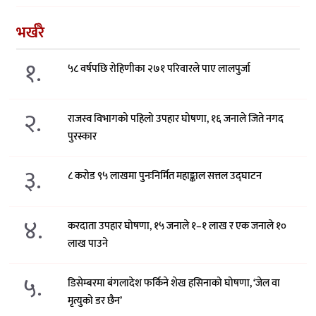
भर्खरै
१.
५८ वर्षपछि रोहिणीका २७१ परिवारले पाए लालपुर्जा
२.
राजस्व विभागको पहिलो उपहार घोषणा, १६ जनाले जिते नगद
पुरस्कार
३.
८ करोड ९५ लाखमा पुनःनिर्मित महाङ्काल सत्तल उद्घाटन
४.
करदाता उपहार घोषणा, १५ जनाले १–१ लाख र एक जनाले १०
लाख पाउने
५.
डिसेम्बरमा बंगलादेश फर्किने शेख हसिनाको घोषणा, ‘जेल वा
मृत्युको डर छैन’