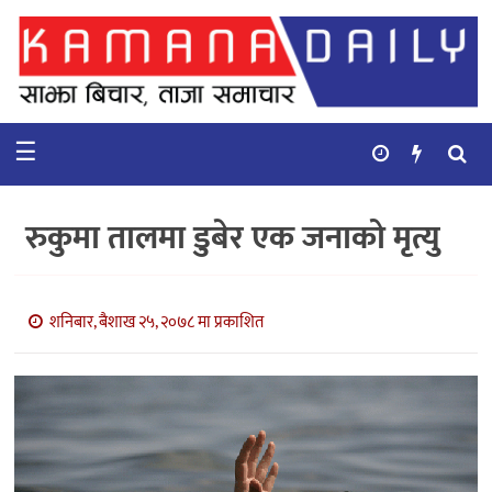
गृहपृष्ठ
समाचार
☰
विचार
कुटनिती
रुकुमा तालमा डुबेर एक जनाको मृत्यु
कुराकानी
अर्थ
शनिबार, बैशाख २५, २०७८ मा प्रकाशित
र
बाणिज्य
भिडियो
सिफारिस