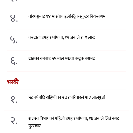
४.
वीरगञ्जबाट १४ भारतीय इलेक्ट्रिक स्कुटर नियन्त्रणमा
५.
करदाता उपहार घोषणा, १५ जनाले १–१ लाख
६.
दाङका वनबाट ५५ नाल भरुवा बन्दुक बरामद
भर्खरै
१.
५८ वर्षपछि रोहिणीका २७१ परिवारले पाए लालपुर्जा
२.
राजस्व विभागको पहिलो उपहार घोषणा, १६ जनाले जिते नगद
पुरस्कार