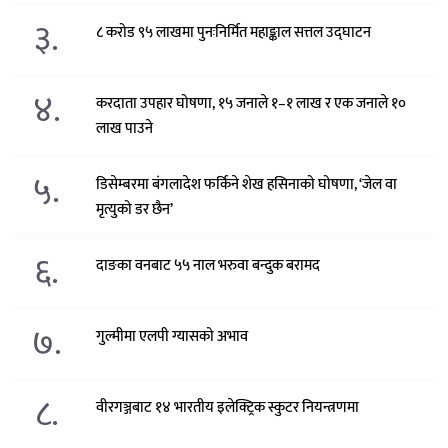
३.
८ करोड ९५ लाखमा पुनःनिर्मित महाङ्काल सत्तल उद्घाटन
४.
करदाता उपहार घोषणा, १५ जनाले १–१ लाख र एक जनाले १०
लाख पाउने
५.
डिसेम्बरमा बंगलादेश फर्किने शेख हसिनाको घोषणा, ‘जेल वा
मृत्युको डर छैन’
६.
दाङका वनबाट ५५ नाल भरुवा बन्दुक बरामद
७.
गुल्मीमा एलपी ग्यासको अभाव
८.
वीरगञ्जबाट १४ भारतीय इलेक्ट्रिक स्कुटर नियन्त्रणमा