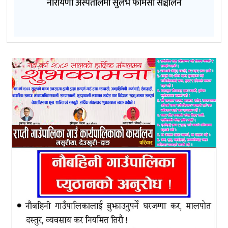
नारायणी अस्पतालमा सुलभ फार्मेसी सञ्चालन