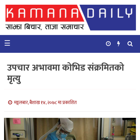
गृहपृष्ठ
समाचार
☰
विचार
कुटनिती
उपचार अभावमा कोभिड संक्रमितको
कुराकानी
मृत्यु
अर्थ
र
बाणिज्य
मङ्गलबार, बैशाख १४, २०७८ मा प्रकाशित
भिडियो
सिफारिस