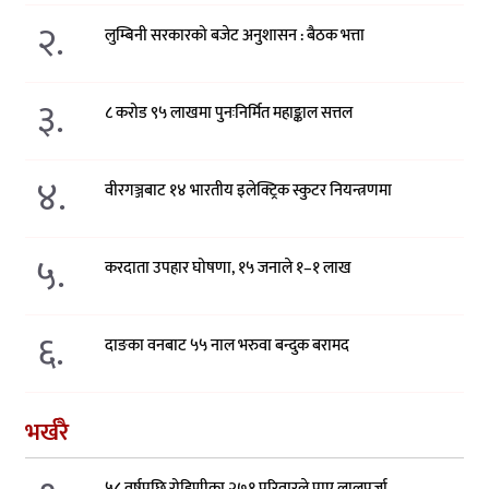
२.
लुम्बिनी सरकारको बजेट अनुशासन : बैठक भत्ता
३.
८ करोड ९५ लाखमा पुनःनिर्मित महाङ्काल सत्तल
४.
वीरगञ्जबाट १४ भारतीय इलेक्ट्रिक स्कुटर नियन्त्रणमा
५.
करदाता उपहार घोषणा, १५ जनाले १–१ लाख
६.
दाङका वनबाट ५५ नाल भरुवा बन्दुक बरामद
भर्खरै
५८ वर्षपछि रोहिणीका २७१ परिवारले पाए लालपुर्जा