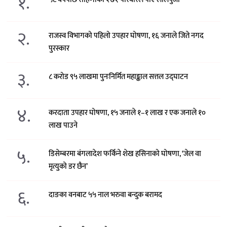
१.
२.
राजस्व विभागको पहिलो उपहार घोषणा, १६ जनाले जिते नगद
पुरस्कार
३.
८ करोड ९५ लाखमा पुनःनिर्मित महाङ्काल सत्तल उद्घाटन
४.
करदाता उपहार घोषणा, १५ जनाले १–१ लाख र एक जनाले १०
लाख पाउने
५.
डिसेम्बरमा बंगलादेश फर्किने शेख हसिनाको घोषणा, ‘जेल वा
मृत्युको डर छैन’
६.
दाङका वनबाट ५५ नाल भरुवा बन्दुक बरामद