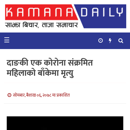
गृहपृष्ठ
समाचार
☰
विचार
कुटनिती
दाङकी एक कोरोना संक्रमित
कुराकानी
महिलाको बाँकेमा मृत्यु
अर्थ
र
बाणिज्य
सोमबार, बैशाख ०६, २०७८ मा प्रकाशित
भिडियो
सिफारिस