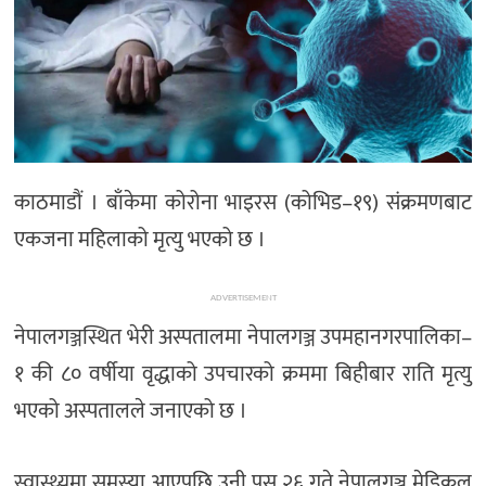
काठमाडौं । बाँकेमा कोरोना भाइरस (कोभिड–१९) संक्रमणबाट
एकजना महिलाको मृत्यु भएको छ ।
ADVERTISEMENT
नेपालगञ्जस्थित भेरी अस्पतालमा नेपालगञ्ज उपमहानगरपालिका–
१ की ८० वर्षीया वृद्धाको उपचारको क्रममा बिहीबार राति मृत्यु
भएको अस्पतालले जनाएको छ ।
स्वास्थ्यमा समस्या आएपछि उनी पुस २६ गते नेपालगञ्ज मेडिकल