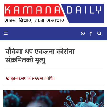
गृहपृष्ठ
समाचार
☰
विचार
कुटनिती
बाँकेमा थप एकजना कोरोना
कुराकानी
संक्रमितको मृत्यु
अर्थ
र
बाणिज्य
शुक्रबार, माघ ०२, २०७७ मा प्रकाशित
भिडियो
सिफारिस