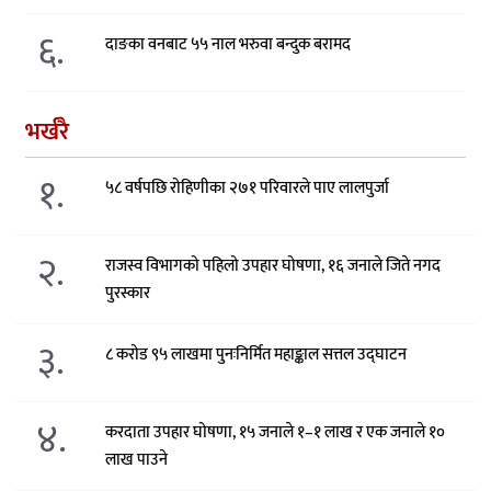
६.
दाङका वनबाट ५५ नाल भरुवा बन्दुक बरामद
भर्खरै
१.
५८ वर्षपछि रोहिणीका २७१ परिवारले पाए लालपुर्जा
२.
राजस्व विभागको पहिलो उपहार घोषणा, १६ जनाले जिते नगद
पुरस्कार
३.
८ करोड ९५ लाखमा पुनःनिर्मित महाङ्काल सत्तल उद्घाटन
४.
करदाता उपहार घोषणा, १५ जनाले १–१ लाख र एक जनाले १०
लाख पाउने