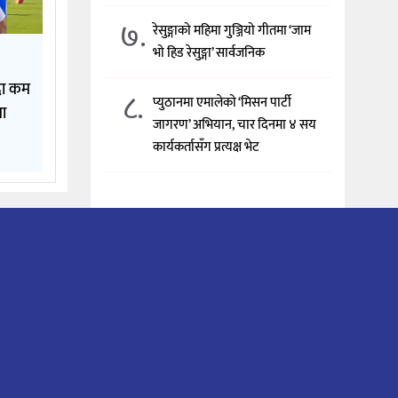
७.
रेसुङ्गाको महिमा गुञ्जियो गीतमा ‘जाम
भो हिड रेसुङ्गा’ सार्वजनिक
दा कम
८.
प्युठानमा एमालेको ‘मिसन पार्टी
मा
जागरण’ अभियान, चार दिनमा ४ सय
कार्यकर्तासँग प्रत्यक्ष भेट