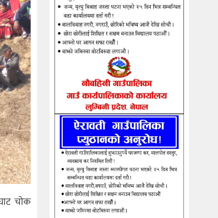
टघाट चोक