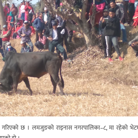
ालन गरिएको छ । लमजुङको राइनास नगरपालिका–८, मा रहेको भे