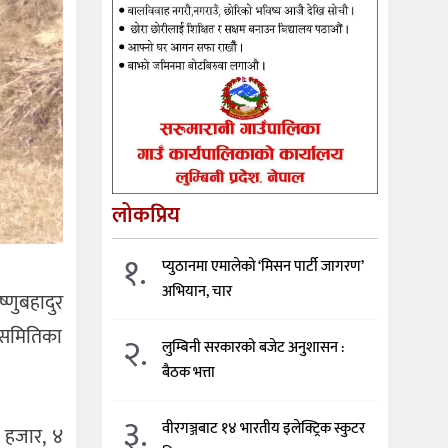
लोकप्रिय
१.
प्युठानमा एमालेको ‘मिसन पार्टी जागरण’
अभियान, चार
्णुबहादुर
न समितिका
२.
लुम्बिनी सरकारको बजेट अनुशासन :
बैठक भत्ता
३.
वीरगञ्जबाट १४ भारतीय इलेक्ट्रिक स्कुटर
७ हजार, ४