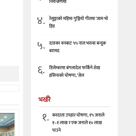
नियन्त्रणमा
४.
रेसुङ्गाको महिमा गुञ्जियो गीतमा ‘जाम भो
हिड
५.
दाङका वनबाट ५५ नाल भरुवा बन्दुक
बरामद
६.
डिसेम्बरमा बंगलादेश फर्किने शेख
हसिनाको घोषणा, ‘जेल
भर्खरै
१.
करदाता उपहार घोषणा, १५ जनाले
१–१ लाख र एक जनाले १० लाख
पाउने