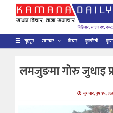
गृहपृष्ठ
बिहिबार, साउन २१, २०८
समाचार
विचार
☰
गृहपृष्ठ
समाचार
विचार
कुटनिती
कुर
कुटनिती
कुराकानी
लमजुङमा गोरु जुधाइ प्रत
अर्थ
र
बाणिज्य
बुधबार, पुष १५, २०
भिडियो
सिफारिस