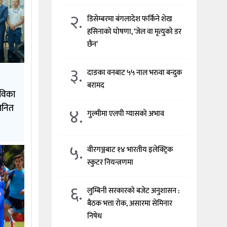
२.
डिसेम्बरमा बंगलादेश फर्किने शेख
हसिनाको घोषणा, ‘जेल वा मृत्युको डर
छैन’
३.
दाङका वनबाट ५५ नाल भरुवा बन्दुक
बरामद
ाविका
मानित
४.
गुल्मीमा एलपी ग्यासको अभाव
५.
वीरगञ्जबाट १४ भारतीय इलेक्ट्रिक
स्कुटर नियन्त्रणमा
६.
लुम्बिनी सरकारको बजेट अनुशासन :
बैठक भत्ता रोक, असारमा सेमिनार
निषेध