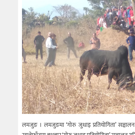
लमजुङ । लमजुङमा ‘गोरु जुधाइ प्रतियोगिता’ सञ्च