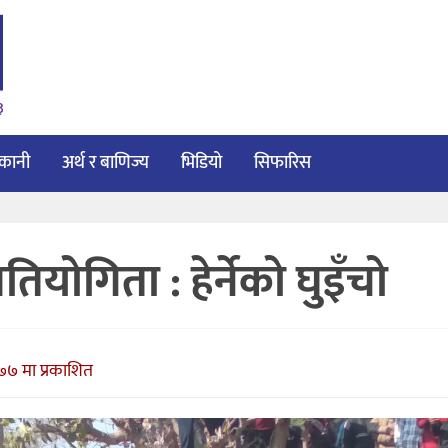
३
ाकानी
अर्थ र बाणिज्य
भिडियो
सिफारिस
ियोगिता : हेर्नेको घुइँचो
७७ मा प्रकाशित