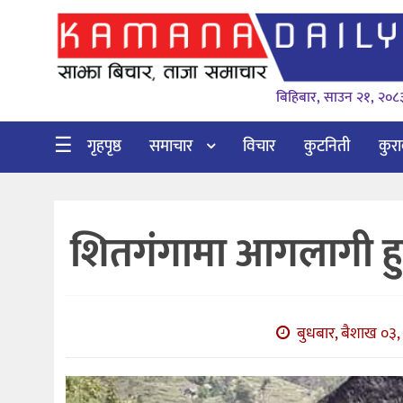
गृहपृष्ठ
बिहिबार, साउन २१, २०८
समाचार
विचार
☰
गृहपृष्ठ
समाचार
विचार
कुटनिती
कुर
कुटनिती
कुराकानी
शितगंगामा आगलागी हुद
अर्थ
र
बाणिज्य
बुधबार, बैशाख ०३,
भिडियो
सिफारिस