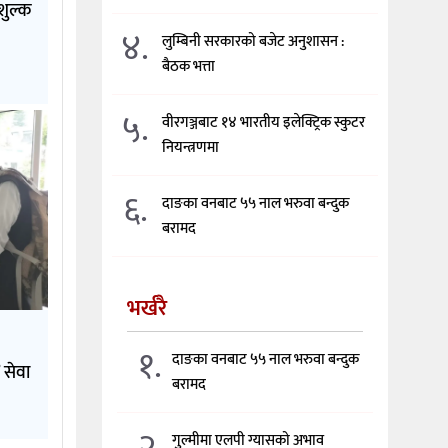
शुल्क
४.
लुम्बिनी सरकारको बजेट अनुशासन :
बैठक भत्ता
५.
वीरगञ्जबाट १४ भारतीय इलेक्ट्रिक स्कुटर
नियन्त्रणमा
६.
दाङका वनबाट ५५ नाल भरुवा बन्दुक
बरामद
भर्खरै
१.
दाङका वनबाट ५५ नाल भरुवा बन्दुक
 सेवा
बरामद
२.
गुल्मीमा एलपी ग्यासको अभाव