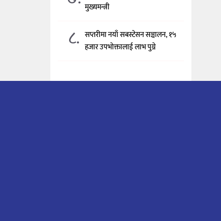
मुख्यमन्त्री
८.
सप्तरीमा नयाँ सबस्टेसन सञ्चालन, १५
हजार उपभोक्तालाई लाभ पुग्ने