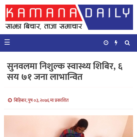
गृहपृष्ठ
समाचार
☰
विचार
कुटनिती
सुनवलमा निशुल्क स्वास्थ्य शिबिर, ६
कुराकानी
सय ७१ जना लाभान्वित
अर्थ
र
बाणिज्य
बिहिबार, पुष ०३, २०७६ मा प्रकाशित
भिडियो
सिफारिस