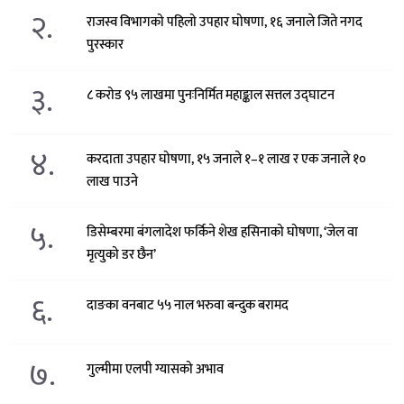
२.
राजस्व विभागको पहिलो उपहार घोषणा, १६ जनाले जिते नगद
पुरस्कार
३.
८ करोड ९५ लाखमा पुनःनिर्मित महाङ्काल सत्तल उद्घाटन
४.
करदाता उपहार घोषणा, १५ जनाले १–१ लाख र एक जनाले १०
लाख पाउने
५.
डिसेम्बरमा बंगलादेश फर्किने शेख हसिनाको घोषणा, ‘जेल वा
मृत्युको डर छैन’
६.
दाङका वनबाट ५५ नाल भरुवा बन्दुक बरामद
७.
गुल्मीमा एलपी ग्यासको अभाव