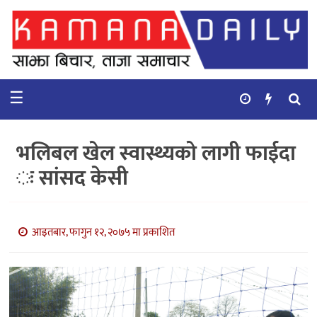
गृहपृष्ठ
समाचार
☰
विचार
कुटनिती
भलिबल खेल स्वास्थ्यको लागी फाईदा
कुराकानी
ः सांसद केसी
अर्थ
र
बाणिज्य
आइतबार, फागुन १२, २०७५ मा प्रकाशित
भिडियो
सिफारिस