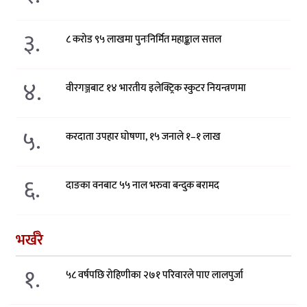
३.
८ करोड ९५ लाखमा पुनःनिर्मित महाङ्काल सत्तल
४.
वीरगञ्जबाट १४ भारतीय इलेक्ट्रिक स्कुटर नियन्त्रणमा
५.
करदाता उपहार घोषणा, १५ जनाले १–१ लाख
६.
दाङका वनबाट ५५ नाल भरुवा बन्दुक बरामद
भर्खरै
१.
५८ वर्षपछि रोहिणीका २७१ परिवारले पाए लालपुर्जा