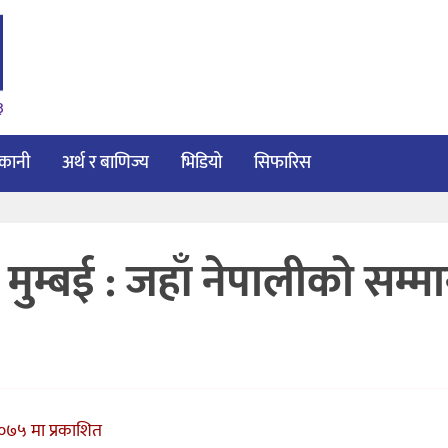
३
ाकानी
अर्थ र बाणिज्य
भिडियो
सिफारिस
ुम्बई : जहाँ नेपालीकाे सम्म
०७५ मा प्रकाशित