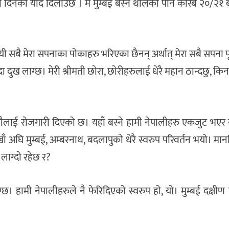
ाना दिनकाे याद दिलाउछ । म मुम्बई बस्न थालेको पनि करिब २०/२१ बर
ी सबै मेरा सपनाका पाेकाहरु भरिएका छैनन् अर्थात् मेरा सबै सपना 
 दुख लाग्छ। मेरी श्रीमती छाेरा, छाेरीहरुलाई धेरै महान ठान्दछु, कि
ाराैलाई राेजगारी दिएको छ। यहाँ बस्ने हामी नेपालीहरु एकजुट भएर
ाखाँ अघि मुम्बई, अम्बरनाथ, बदलापुकाे धेरै स्वरुप परिवर्तन भयाे। 
ाग्दाे रहेछ र?
्छ। हामी नेपालीहरुले नै फेरिदिएकाे स्वरुप हाे, याे। मुम्बई दक्षीण