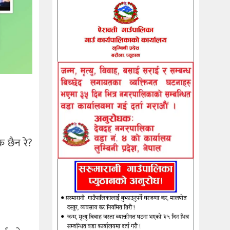
क छैन रे?