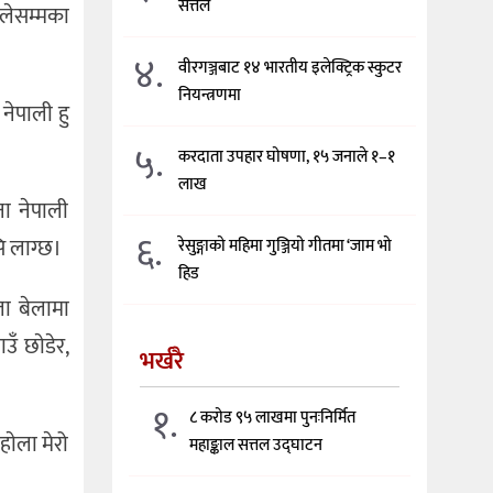
सत्तल
िलेसम्मका
४.
वीरगञ्जबाट १४ भारतीय इलेक्ट्रिक स्कुटर
नियन्त्रणमा
नेपाली हु
५.
करदाता उपहार घोषणा, १५ जनाले १–१
लाख
ा नेपाली
६.
ि लाग्छ।
रेसुङ्गाको महिमा गुञ्जियो गीतमा ‘जाम भो
हिड
ेला बेलामा
उँ छाेडेर,
भर्खरै
१.
८ करोड ९५ लाखमा पुनःनिर्मित
हाेला मेरो
महाङ्काल सत्तल उद्घाटन