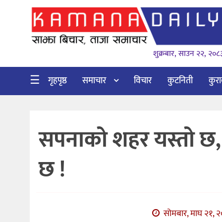
गृहपृष्ठ
शुक्रबार, साउन २२, २०८
समाचार
विचार
☰
गृहपृष्ठ
समाचार
विचार
कुटनिती
कुर
कुटनिती
कुराकानी
सपनाको शहर यस्ताे छ, म
अर्थ
र
छ !
बाणिज्य
भिडियो
सिफारिस
सोमबार, माघ २१, २