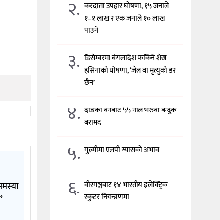
२.
करदाता उपहार घोषणा, १५ जनाले
१–१ लाख र एक जनाले १० लाख
पाउने
३.
डिसेम्बरमा बंगलादेश फर्किने शेख
हसिनाको घोषणा, ‘जेल वा मृत्युको डर
छैन’
४.
दाङका वनबाट ५५ नाल भरुवा बन्दुक
बरामद
५.
गुल्मीमा एलपी ग्यासको अभाव
६.
वीरगञ्जबाट १४ भारतीय इलेक्ट्रिक
समस्या
स्कुटर नियन्त्रणमा
’