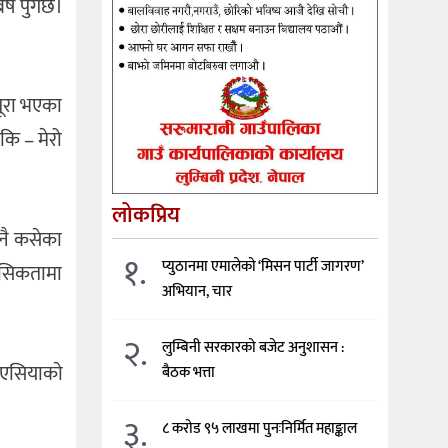
्ष पुगेछ।
पूरा भएका
नकि – मेरो
लोकप्रिय
 नै कसेका
१.
प्युठानमा एमालेको ‘मिसन पार्टी जागरण’
मानसिकतामा
अभियान, चार
२.
लुम्बिनी सरकारको बजेट अनुशासन :
 एसियाकाे
बैठक भत्ता
३.
८ करोड ९५ लाखमा पुनःनिर्मित महाङ्काल