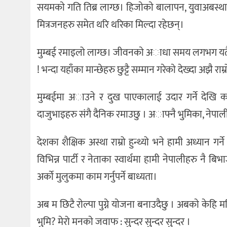
सयमकाे गति तिब्र लाग्छ। हिजाेकाे बालापन, युवाअबस
मित्रजनहरु समेत थरि थरिका मिल्दा रहेछन्।
मुम्बई रमाइलो लाग्छ। जीवनकाे अाधा समय लगभग यतै रह्
! भन्दा यहाँका मान्छेहरु छुट्टै सम्मान गरेकाे देख्दा अझै राम
मुम्बईमा अाउने र दुख पाएकालाई उदार गर्ने देखि क
दाजुभाइहरु संगै दैनिक रमाउछु । अाफ्नै भुमिका, नेपाल
देशका शैक्षिक अस्था राम्रो हुन्थ्यो भने हामी अध्यान गर्ने 
विभिन्न पार्टी र नेताका स्वार्थमा हामी नेपालीहरु नै बिभ
अर्काे मुलुकमा काम गर्नुपर्ने बाध्यता।
अब म छिटै राेल्पा पुग्ने याेजना बनाउदैछु । अबकाे केहि म
भुमि? मेरो मनकाे जवाफ : सुन्दर सुन्दर सुन्दर ।