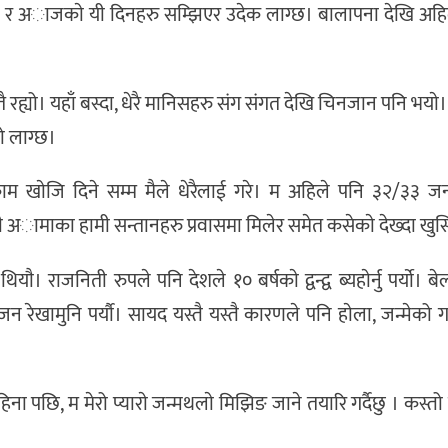
्था र अाजकाे यी दिनहरु सम्झिएर उदेक लाग्छ। बालापना देखि अह
यो। यहाँ बस्दा, धेरै मानिसहरु संग संगत देखि चिनजान पनि भयाे। 
्रो लाग्छ।
ाम खाेजि दिने सम्म मैले धेरैलाई गरे। म अहिले पनि ३२/३३ जन
ी अामाका हामी सन्तानहरु प्रवासमा मिलेर समेत कसेकाे देख्दा खुस
थियाै। राजनिती रुपले पनि देशले १० बर्षकाे द्वन्द्व ब्यहाेर्नु पर्याे। ब
ाजन रेखामुनि पर्याै। सायद यस्तै यस्तै कारणले पनि हाेला, जन्मेको गा
हिना पछि, म मेरो प्याराे जन्मथलाे मिझिङ जाने तयारि गर्दैछु । कस्तो 