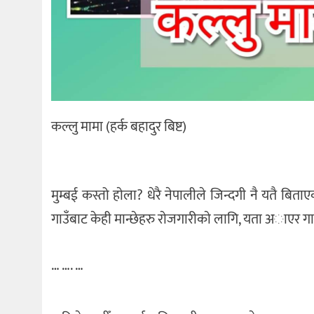
कल्लु मामा (हर्क बहादुर बिष्ट)
मुम्बई कस्तो हाेला? धेरै नेपालीले जिन्दगी नै यतै बि
गाउँबाट केही मान्छेहरु राेजगारीकाे लागि, यता अाएर गाउँ 
… …. …