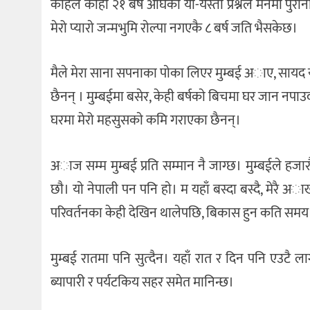
कहिले काहीँ २१ बर्ष अघिका यी-यस्ता प्रश्नले मनमा पुर
मेरो प्याराे जन्मभुमि राेल्पा नगएकै ८ बर्ष जति भैसकेछ।
मैले मेरा साना सपनाका पाेका लिएर मुम्बई अाए, सायद य
छैनन् । मुम्बईमा बसेर, केही बर्षकाे बिचमा घर जान नपाउदा
घरमा मेरो महसुसकाे कमि गराएका छैनन्।
अाज सम्म मुम्बई प्रति सम्मान नै जाग्छ। मुम्बईले हज
छाै। याे नेपाली पन पनि हाे। म यहाँ बस्दा बस्दै, मेरै अ
परिवर्तनका केही देखिन थालेपछि, बिकास हुन कति समय ल
मुम्बई रातमा पनि सुत्दैन। यहाँ रात र दिन पनि एउटै लाग
ब्यापारी र पर्यटकिय सहर समेत मानिन्छ।