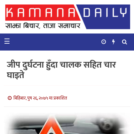
गृहपृष्ठ
समाचार
☰
विचार
कुटनिती
जीप दुर्घटना हुँदा चालक सहित चार
कुराकानी
घाइते
अर्थ
र
बाणिज्य
बिहिबार, पुष २६, २०७५ मा प्रकाशित
भिडियो
सिफारिस