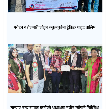
पर्यटन र रोजगारी जोड्न रुकुमपूर्वमा ट्रेकिङ गाइड तालिम
गल्याङ्ग नगर समाज यूएईको अध्यक्षमा नवीन न्यौपाने निर्विरोध