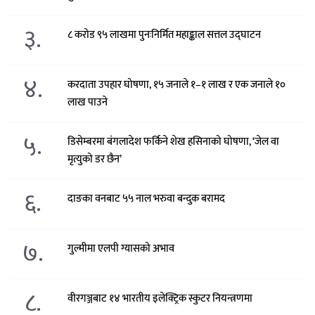
३.
८ करोड ९५ लाखमा पुनःनिर्मित महाङ्काल सत्तल उद्घाटन
४.
करदाता उपहार घोषणा, १५ जनाले १–१ लाख र एक जनाले १०
लाख पाउने
५.
डिसेम्बरमा बंगलादेश फर्किने शेख हसिनाको घोषणा, ‘जेल वा
मृत्युको डर छैन’
६.
दाङका वनबाट ५५ नाल भरुवा बन्दुक बरामद
७.
गुल्मीमा एलपी ग्यासको अभाव
८.
वीरगञ्जबाट १४ भारतीय इलेक्ट्रिक स्कुटर नियन्त्रणमा