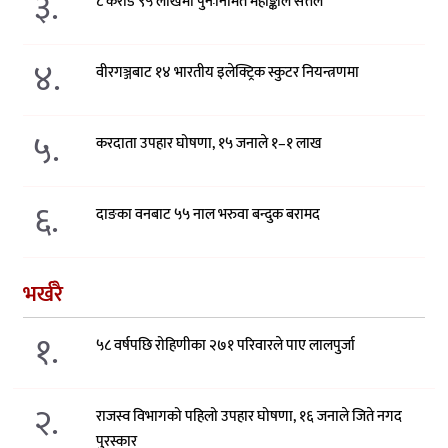
३.
८ करोड ९५ लाखमा पुनःनिर्मित महाङ्काल सत्तल
४.
वीरगञ्जबाट १४ भारतीय इलेक्ट्रिक स्कुटर नियन्त्रणमा
५.
करदाता उपहार घोषणा, १५ जनाले १–१ लाख
६.
दाङका वनबाट ५५ नाल भरुवा बन्दुक बरामद
भर्खरै
१.
५८ वर्षपछि रोहिणीका २७१ परिवारले पाए लालपुर्जा
२.
राजस्व विभागको पहिलो उपहार घोषणा, १६ जनाले जिते नगद
पुरस्कार