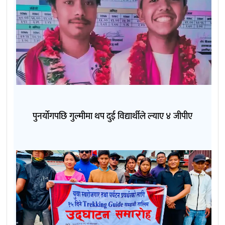
पुनर्योगपछि गुल्मीमा थप दुई विद्यार्थीले ल्याए ४ जीपीए