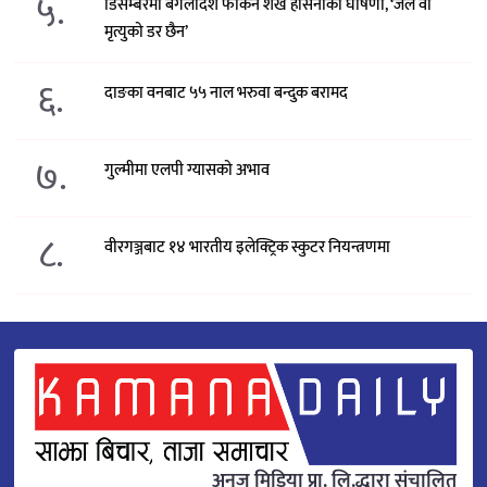
५.
डिसेम्बरमा बंगलादेश फर्किने शेख हसिनाको घोषणा, ‘जेल वा
मृत्युको डर छैन’
६.
दाङका वनबाट ५५ नाल भरुवा बन्दुक बरामद
७.
गुल्मीमा एलपी ग्यासको अभाव
८.
वीरगञ्जबाट १४ भारतीय इलेक्ट्रिक स्कुटर नियन्त्रणमा
अनुज मिडिया प्रा. लि.द्धारा संचालित