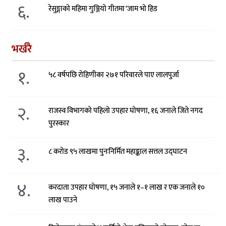
६.
रेसुङ्गाको महिमा गुञ्जियो गीतमा ‘जाम भो हिड
भर्खरै
१.
५८ वर्षपछि रोहिणीका २७१ परिवारले पाए लालपुर्जा
२.
राजस्व विभागको पहिलो उपहार घोषणा, १६ जनाले जिते नगद
पुरस्कार
३.
८ करोड ९५ लाखमा पुनःनिर्मित महाङ्काल सत्तल उद्घाटन
४.
करदाता उपहार घोषणा, १५ जनाले १–१ लाख र एक जनाले १०
लाख पाउने