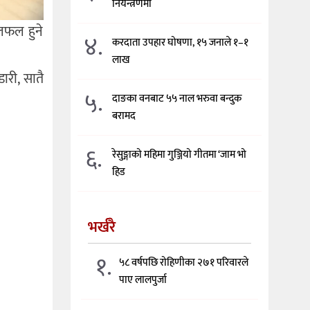
नियन्त्रणमा
लफल हुने
४.
करदाता उपहार घोषणा, १५ जनाले १–१
लाख
ारी, सातै
५.
दाङका वनबाट ५५ नाल भरुवा बन्दुक
बरामद
६.
रेसुङ्गाको महिमा गुञ्जियो गीतमा ‘जाम भो
हिड
भर्खरै
१.
५८ वर्षपछि रोहिणीका २७१ परिवारले
पाए लालपुर्जा