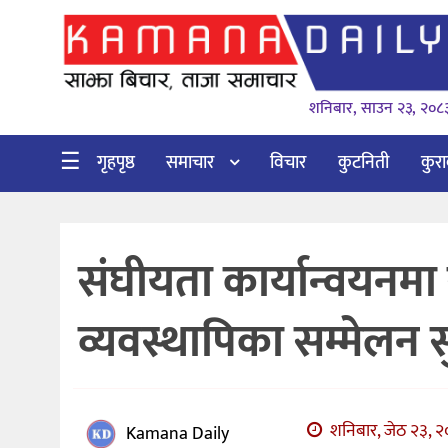
गृहपृष्ठ
शनिबार, साउन २३, २०८
समाचार
विचार
☰
गृहपृष्ठ
समाचार
विचार
कुटनिती
कुर
कुटनिती
कुराकानी
संघीयता कार्यान्वयनम
अर्थ
र
व्यवस्थापिका सम्मेलन स
बाणिज्य
भिडियो
सिफारिस
शनिबार, जेठ २३, २०
Kamana Daily