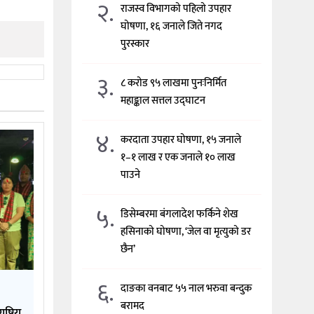
२.
राजस्व विभागको पहिलो उपहार
घोषणा, १६ जनाले जिते नगद
पुरस्कार
३.
८ करोड ९५ लाखमा पुनःनिर्मित
महाङ्काल सत्तल उद्घाटन
४.
करदाता उपहार घोषणा, १५ जनाले
१–१ लाख र एक जनाले १० लाख
पाउने
५.
डिसेम्बरमा बंगलादेश फर्किने शेख
हसिनाको घोषणा, ‘जेल वा मृत्युको डर
छैन’
६.
दाङका वनबाट ५५ नाल भरुवा बन्दुक
बरामद