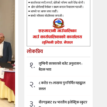
लोकप्रिय
१.
लुम्बिनी सरकारको बजेट अनुशासन :
बैठक भत्ता
२.
८ करोड ९५ लाखमा पुनःनिर्मित महाङ्काल
सत्तल
३.
वीरगञ्जबाट १४ भारतीय इलेक्ट्रिक स्कुटर