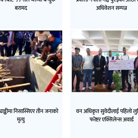
वनबाट ५५ नाल भरुवा बन्दुक
प्रवासी नेपाली मञ्च युएईको आठौँ राष
बरामद
अधिवेशन सम्पन्न
ट्याङ्कीमा निसास्सिएर तीन जनाको
वन अधिकृत सुवेदीलाई पहिलो लुम
मृत्यु
फरेष्टर एक्सिलेन्स अवार्ड