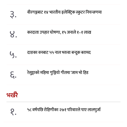
३.
वीरगञ्जबाट १४ भारतीय इलेक्ट्रिक स्कुटर नियन्त्रणमा
४.
करदाता उपहार घोषणा, १५ जनाले १–१ लाख
५.
दाङका वनबाट ५५ नाल भरुवा बन्दुक बरामद
६.
रेसुङ्गाको महिमा गुञ्जियो गीतमा ‘जाम भो हिड
भर्खरै
१.
५८ वर्षपछि रोहिणीका २७१ परिवारले पाए लालपुर्जा