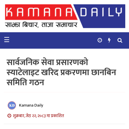
गृहपृष्ठ
समाचार
☰
विचार
कुटनिती
सार्वजनिक सेवा प्रसारणको
कुराकानी
स्याटेलाइट खरिद प्रकरणमा छानबिन
समिति गठन
अर्थ
र
बाणिज्य
Kamana Daily
भिडियो
शुक्रबार, जेठ २२, २०८३ मा प्रकाशित
सिफारिस