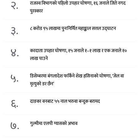
२.
राजस्व विभागको पहिलो उपहार घोषणा, १६ जनाले जिते नगद
पुरस्कार
३.
८ करोड ९५ लाखमा पुनःनिर्मित महाङ्काल सत्तल उद्घाटन
४.
करदाता उपहार घोषणा, १५ जनाले १–१ लाख र एक जनाले १०
लाख पाउने
५.
डिसेम्बरमा बंगलादेश फर्किने शेख हसिनाको घोषणा, ‘जेल वा
मृत्युको डर छैन’
६.
दाङका वनबाट ५५ नाल भरुवा बन्दुक बरामद
७.
गुल्मीमा एलपी ग्यासको अभाव