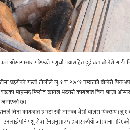
वैध रूपमा ओसारपसार गरिएको पशुचौपायासहित दुई वटा बोलेरो गाडी नि
ाटीमा प्रहरीको गस्ती टोलीले लु १ च ५७८१ नम्बरको बोलेरो पिकअ
५, दाङका मोहम्मद फिरोज खानले भेटनरी कागजात विना बाख्रा ओसारप
ीले जनाएको छ।
खानले बिना कागजात ३ वटा स्त्री जातका भैंसी बोलेरो पिकअप (लु 
ो हो। उनलाई पनि पशु सेवा ऐनअनुसार ५ हजार रुपैयाँ जरिवाना गरिएक