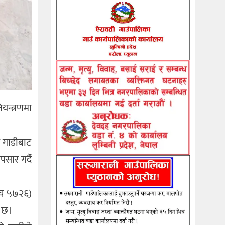
यन्त्रणमा
प गाडीबाट
सार गर्दै
१ च ५७२६)
ो छ।