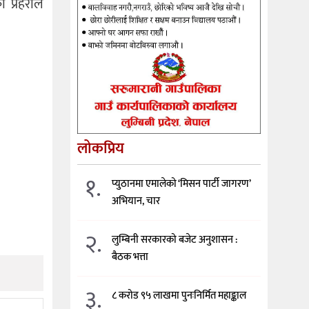
प्रहरीले
लोकप्रिय
१.
प्युठानमा एमालेको ‘मिसन पार्टी जागरण’
अभियान, चार
२.
लुम्बिनी सरकारको बजेट अनुशासन :
बैठक भत्ता
३.
८ करोड ९५ लाखमा पुनःनिर्मित महाङ्काल