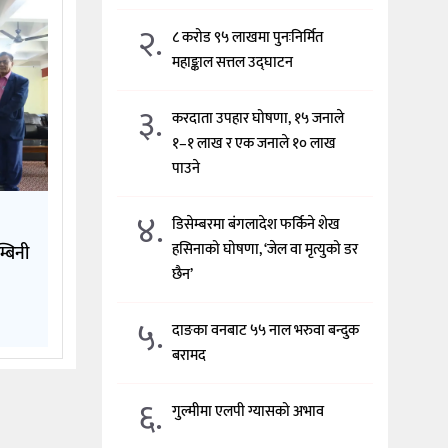
२.
८ करोड ९५ लाखमा पुनःनिर्मित
महाङ्काल सत्तल उद्घाटन
३.
करदाता उपहार घोषणा, १५ जनाले
१–१ लाख र एक जनाले १० लाख
पाउने
४.
डिसेम्बरमा बंगलादेश फर्किने शेख
हसिनाको घोषणा, ‘जेल वा मृत्युको डर
्बिनी
छैन’
५.
दाङका वनबाट ५५ नाल भरुवा बन्दुक
बरामद
६.
गुल्मीमा एलपी ग्यासको अभाव