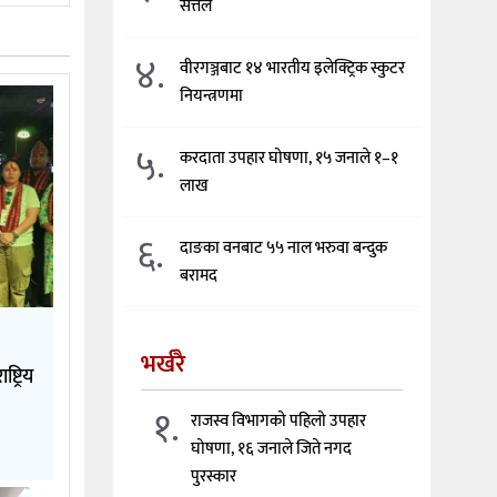
सत्तल
४.
वीरगञ्जबाट १४ भारतीय इलेक्ट्रिक स्कुटर
नियन्त्रणमा
५.
करदाता उपहार घोषणा, १५ जनाले १–१
लाख
६.
दाङका वनबाट ५५ नाल भरुवा बन्दुक
बरामद
भर्खरै
्ट्रिय
१.
राजस्व विभागको पहिलो उपहार
घोषणा, १६ जनाले जिते नगद
पुरस्कार