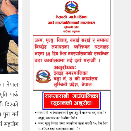
छ । नेपाल
ृति पार्क
गी दिएकाे
पुरा गर्न
र्न सहयाेग