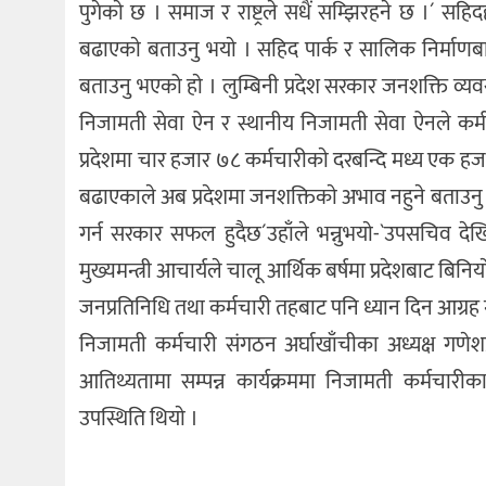
पुगेकाे छ । समाज र राष्ट्रले सधैं सम्झिरहने छ ।´ सह
बढाएकाे बताउनु भयाे । सहिद पार्क र सालिक निर्माणबा
बताउनु भएको हाे । लुम्बिनी प्रदेश सरकार जनशक्ति व्यवस
निजामती सेवा ऐन र स्थानीय निजामती सेवा ऐनले कर्मच
प्रदेशमा चार हजार ७८ कर्मचारीकाे दरबन्दि मध्य एक हज
बढाएकाले अब प्रदेशमा जनशक्तिकाे अभाव नहुने बताउनु 
गर्न सरकार सफल हुदैछ´उहाँले भन्नुभयाे-`उपसचिव देखि
मुख्यमन्त्री आचार्यले चालू आर्थिक बर्षमा प्रदेशबाट ब
जनप्रतिनिधि तथा कर्मचारी तहबाट पनि ध्यान दिन आग्रह गर
निजामती कर्मचारी संगठन अर्घाखाँचीका अध्यक्ष गणेशप्
आतिथ्यतामा सम्पन्न कार्यक्रममा निजामती कर्मचारी
उपस्थिति थियाे ।