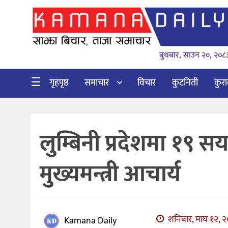
गृहपृष्ठ
बुधबार, साउन २०, २०८
समाचार
विचार
☰
गृहपृष्ठ
समाचार
विचार
कुटनिती
कुर
कुटनिती
कुराकानी
लुम्बिनी प्रदेशमा १९ सय क
अर्थ
र
मुख्यमन्त्री आचार्य
बाणिज्य
भिडियो
सिफारिस
शनिबार, माघ १२, २०
Kamana Daily