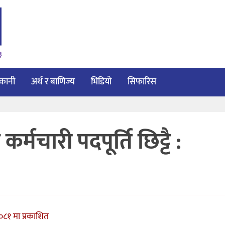
३
ाकानी
अर्थ र बाणिज्य
भिडियो
सिफारिस
र्मचारी पदपूर्ति छिट्टै :
८१ मा प्रकाशित