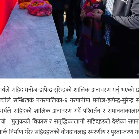
चार्यले सहिद मनाेज-झपेन्द्र-सुरेन्द्रकाे शालिक अनावरण गर्नु भएको 
ले सन्धिखर्क नगरपालिका-६ नरपानीमा मनाेज-झपेन्द्र-सुरेन्द्र स्म
 आचार्यले सहिदकाे शालिक अनावरण गर्दै परिवर्तन र समानताकाला
याे ।`मुलुककाे विकास र समृद्धिकालागी सहिदहरुले देखेका सपना 
 पार्क निर्माण गरेर सहिदहरुकाे याेगदानलाइ स्मरणीय र पुस्तान्तरण ग