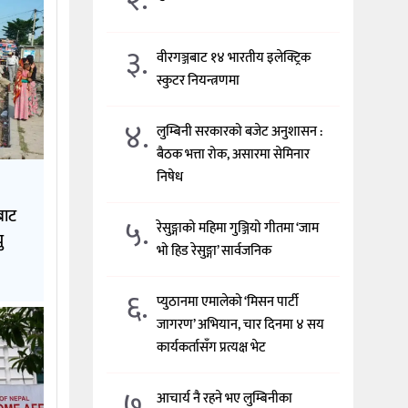
३.
वीरगञ्जबाट १४ भारतीय इलेक्ट्रिक
स्कुटर नियन्त्रणमा
४.
लुम्बिनी सरकारको बजेट अनुशासन :
बैठक भत्ता रोक, असारमा सेमिनार
निषेध
बाट
५.
रेसुङ्गाको महिमा गुञ्जियो गीतमा ‘जाम
ु
भो हिड रेसुङ्गा’ सार्वजनिक
६.
प्युठानमा एमालेको ‘मिसन पार्टी
जागरण’ अभियान, चार दिनमा ४ सय
कार्यकर्तासँग प्रत्यक्ष भेट
७.
आचार्य नै रहने भए लुम्बिनीका