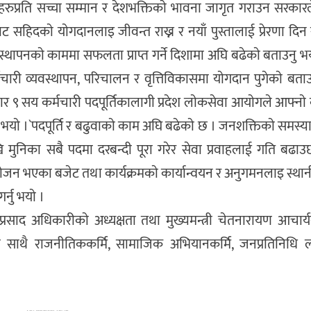
िदहरुप्रति सच्चा सम्मान र देशभक्तिकाे भावना जागृत गराउन सरकार
ट सहिदकाे याेगदानलाइ जीवन्त राख्न र नयाँ पुस्तालाई प्रेरणा द
्थापनकाे काममा सफलता प्राप्त गर्ने दिशामा अघि बढेकाे बताउनु भयाे
ारी व्यवस्थापन, परिचालन र वृत्तिविकासमा याेगदान पुगेकाे बताउ
ार ९ सय कर्मचारी पदपूर्तिकालागी प्रदेश लाेकसेवा आयाेगले आफ्ना
भयाे ।`पदपूर्ति र बढुवाकाे काम अघि बढेकाे छ । जनशक्तिकाे समस्
 मुनिका सबै पदमा दरबन्दी पूरा गरेर सेवा प्रवाहलाई गति बढाउछा
िनियाेजन भएका बजेट तथा कार्यक्रमकाे कार्यान्वयन र अनुगमनलाइ स्थ
्नु भयाे ।
रसाद अधिकारीकाे अध्यक्षता तथा मुख्यमन्त्री चेतनारायण आचार्यक
का साथै राजनीतिककर्मि, सामाजिक अभियानकर्मि, जनप्रतिनिधि 