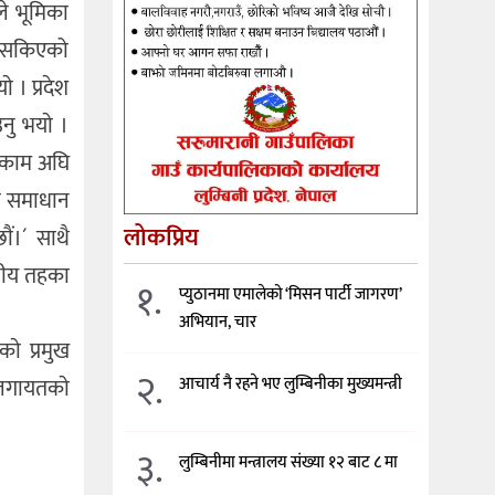
ले भूमिका
िन सकिएको
 । प्रदेश
नु भयाे ।
े काम अघि
या समाधान
लोकप्रिय
ैं।´ साथै
ानीय तहका
१.
प्युठानमा एमालेको ‘मिसन पार्टी जागरण’
अभियान, चार
ाे प्रमुख
२.
लगायतकाे
आचार्य नै रहने भए लुम्बिनीका मुख्यमन्त्री
३.
लुम्बिनीमा मन्त्रालय संख्या १२ बाट ८ मा