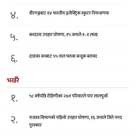
४.
वीरगञ्जबाट १४ भारतीय इलेक्ट्रिक स्कुटर नियन्त्रणमा
५.
करदाता उपहार घोषणा, १५ जनाले १–१ लाख
६.
दाङका वनबाट ५५ नाल भरुवा बन्दुक बरामद
भर्खरै
१.
५८ वर्षपछि रोहिणीका २७१ परिवारले पाए लालपुर्जा
२.
राजस्व विभागको पहिलो उपहार घोषणा, १६ जनाले जिते नगद
पुरस्कार