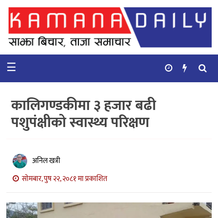
गृहपृष्ठ
समाचार
☰
विचार
कुटनिती
कालिगण्डकीमा ३ हजार बढी
कुराकानी
पशुपंक्षीको स्वास्थ्य परिक्षण
अर्थ
र
बाणिज्य
अनिल खत्री
सोमबार, पुष २२, २०८१ मा प्रकाशित
भिडियो
सिफारिस