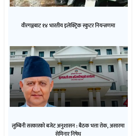
वीरगञ्जबाट १४ भारतीय इलेक्ट्रिक स्कुटर नियन्त्रणमा
लुम्बिनी सरकारको बजेट अनुशासन : बैठक भत्ता रोक, असारमा
सेमिनार निषेध