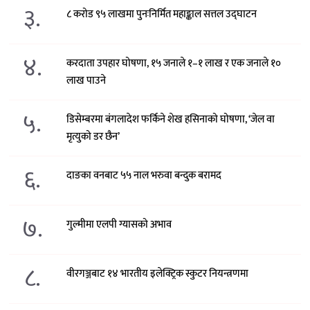
३.
८ करोड ९५ लाखमा पुनःनिर्मित महाङ्काल सत्तल उद्घाटन
४.
करदाता उपहार घोषणा, १५ जनाले १–१ लाख र एक जनाले १०
लाख पाउने
५.
डिसेम्बरमा बंगलादेश फर्किने शेख हसिनाको घोषणा, ‘जेल वा
मृत्युको डर छैन’
६.
दाङका वनबाट ५५ नाल भरुवा बन्दुक बरामद
७.
गुल्मीमा एलपी ग्यासको अभाव
८.
वीरगञ्जबाट १४ भारतीय इलेक्ट्रिक स्कुटर नियन्त्रणमा