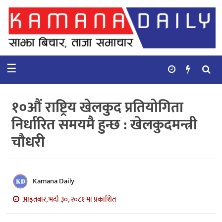
गृहपृष्ठ
समाचार
☰
विचार
कुटनिती
१०औं राष्ट्रिय खेलकुद प्रतियोगिता
कुराकानी
निर्धारित समयमै हुन्छ : खेलकुदमन्त्री
चौधरी
अर्थ
र
बाणिज्य
Kamana Daily
भिडियो
आइतबार, भदौ ३०, २०८१ मा प्रकाशित
सिफारिस