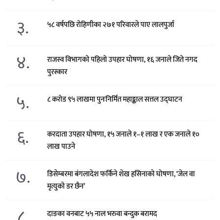
३.
५८ वर्षपछि रोहिणीका २७१ परिवारले पाए लालपुर्जा
४.
राजस्व विभागको पहिलो उपहार घोषणा, १६ जनाले जिते नगद
पुरस्कार
५.
८ करोड ९५ लाखमा पुनःनिर्मित महाङ्काल सत्तल उद्घाटन
६.
करदाता उपहार घोषणा, १५ जनाले १–१ लाख र एक जनाले १०
लाख पाउने
७.
डिसेम्बरमा बंगलादेश फर्किने शेख हसिनाको घोषणा, ‘जेल वा
मृत्युको डर छैन’
८.
दाङका वनबाट ५५ नाल भरुवा बन्दुक बरामद