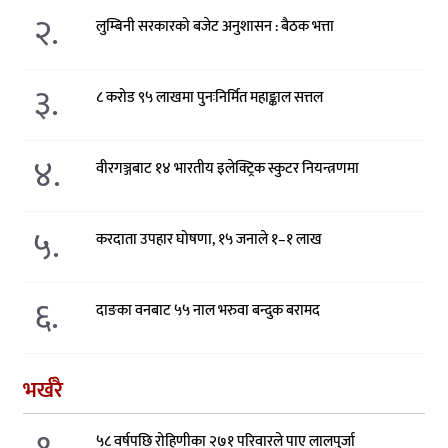
२.
लुम्बिनी सरकारको बजेट अनुशासन : बैठक भत्ता
३.
८ करोड ९५ लाखमा पुनःनिर्मित महाङ्काल सत्तल
४.
वीरगञ्जबाट १४ भारतीय इलेक्ट्रिक स्कुटर नियन्त्रणमा
५.
करदाता उपहार घोषणा, १५ जनाले १–१ लाख
६.
दाङका वनबाट ५५ नाल भरुवा बन्दुक बरामद
भर्खरै
५८ वर्षपछि रोहिणीका २७१ परिवारले पाए लालपुर्जा