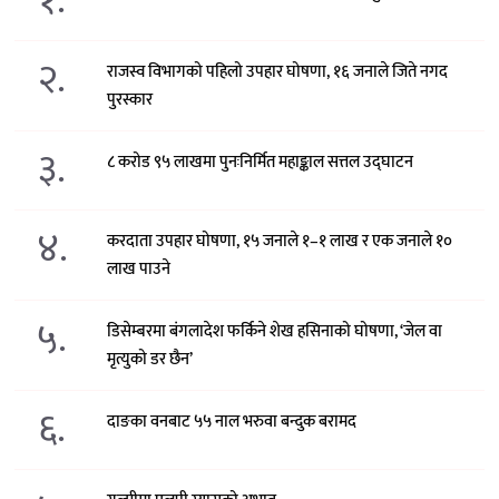
१.
२.
राजस्व विभागको पहिलो उपहार घोषणा, १६ जनाले जिते नगद
पुरस्कार
३.
८ करोड ९५ लाखमा पुनःनिर्मित महाङ्काल सत्तल उद्घाटन
४.
करदाता उपहार घोषणा, १५ जनाले १–१ लाख र एक जनाले १०
लाख पाउने
५.
डिसेम्बरमा बंगलादेश फर्किने शेख हसिनाको घोषणा, ‘जेल वा
मृत्युको डर छैन’
६.
दाङका वनबाट ५५ नाल भरुवा बन्दुक बरामद