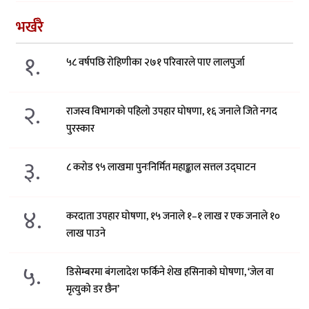
भर्खरै
१.
५८ वर्षपछि रोहिणीका २७१ परिवारले पाए लालपुर्जा
२.
राजस्व विभागको पहिलो उपहार घोषणा, १६ जनाले जिते नगद
पुरस्कार
३.
८ करोड ९५ लाखमा पुनःनिर्मित महाङ्काल सत्तल उद्घाटन
४.
करदाता उपहार घोषणा, १५ जनाले १–१ लाख र एक जनाले १०
लाख पाउने
५.
डिसेम्बरमा बंगलादेश फर्किने शेख हसिनाको घोषणा, ‘जेल वा
मृत्युको डर छैन’