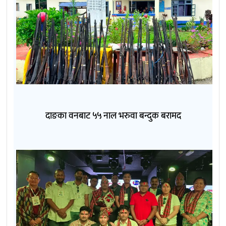
दाङका वनबाट ५५ नाल भरुवा बन्दुक बरामद