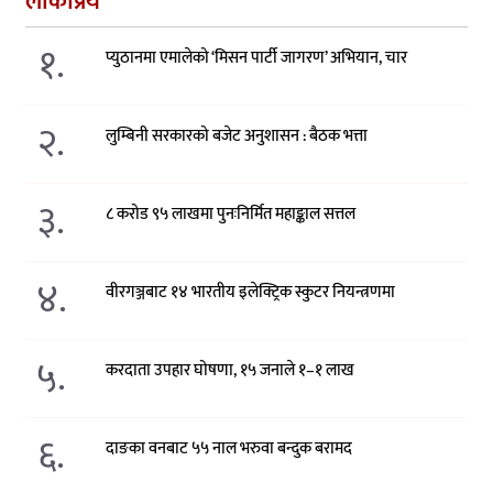
लोकप्रिय
१.
प्युठानमा एमालेको ‘मिसन पार्टी जागरण’ अभियान, चार
२.
लुम्बिनी सरकारको बजेट अनुशासन : बैठक भत्ता
३.
८ करोड ९५ लाखमा पुनःनिर्मित महाङ्काल सत्तल
४.
वीरगञ्जबाट १४ भारतीय इलेक्ट्रिक स्कुटर नियन्त्रणमा
५.
करदाता उपहार घोषणा, १५ जनाले १–१ लाख
६.
दाङका वनबाट ५५ नाल भरुवा बन्दुक बरामद