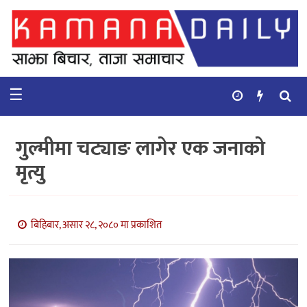
गृहपृष्ठ
समाचार
☰
विचार
कुटनिती
गुल्मीमा चट्याङ लागेर एक जनाको
कुराकानी
मृत्यु
अर्थ
र
बाणिज्य
बिहिबार, असार २८, २०८० मा प्रकाशित
भिडियो
सिफारिस