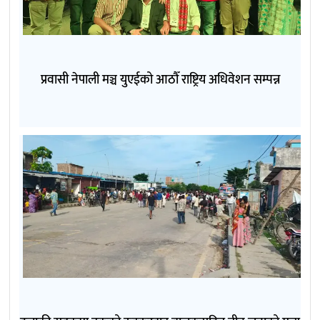
प्रवासी नेपाली मञ्च युएईको आठौँ राष्ट्रिय अधिवेशन सम्पन्न