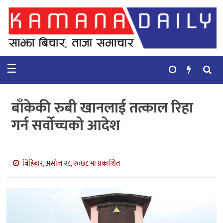
गृहपृष्ठ
समाचार
☰
विचार
कुटनिती
बाँकेकी रुबी खानलाई तत्काल रिहा
कुराकानी
गर्न सर्वोच्चको आदेश
अर्थ
र
बाणिज्य
बिहिबार, असोज २८, २०७८ मा प्रकाशित
भिडियो
सिफारिस