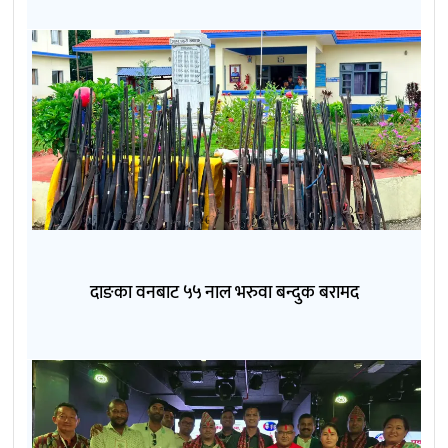
दाङका वनबाट ५५ नाल भरुवा बन्दुक बरामद