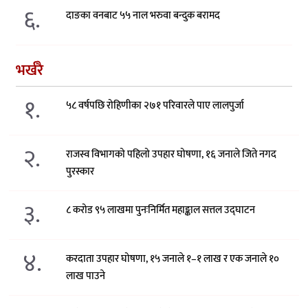
६.
दाङका वनबाट ५५ नाल भरुवा बन्दुक बरामद
भर्खरै
१.
५८ वर्षपछि रोहिणीका २७१ परिवारले पाए लालपुर्जा
२.
राजस्व विभागको पहिलो उपहार घोषणा, १६ जनाले जिते नगद
पुरस्कार
३.
८ करोड ९५ लाखमा पुनःनिर्मित महाङ्काल सत्तल उद्घाटन
४.
करदाता उपहार घोषणा, १५ जनाले १–१ लाख र एक जनाले १०
लाख पाउने