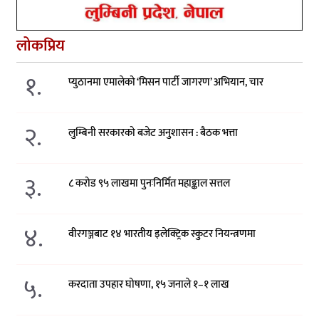
लोकप्रिय
१.
प्युठानमा एमालेको ‘मिसन पार्टी जागरण’ अभियान, चार
२.
लुम्बिनी सरकारको बजेट अनुशासन : बैठक भत्ता
३.
८ करोड ९५ लाखमा पुनःनिर्मित महाङ्काल सत्तल
४.
वीरगञ्जबाट १४ भारतीय इलेक्ट्रिक स्कुटर नियन्त्रणमा
५.
करदाता उपहार घोषणा, १५ जनाले १–१ लाख