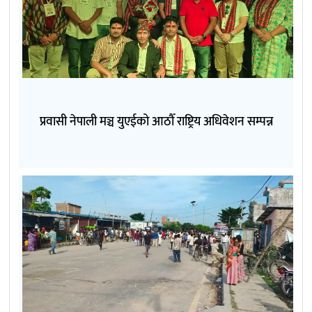
प्रवासी नेपाली मञ्च युएईको आठौँ राष्ट्रिय अधिवेशन सम्पन्न