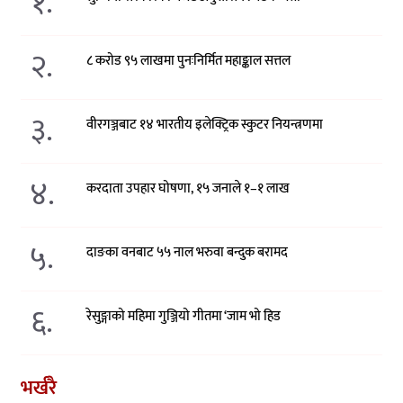
१.
२.
८ करोड ९५ लाखमा पुनःनिर्मित महाङ्काल सत्तल
३.
वीरगञ्जबाट १४ भारतीय इलेक्ट्रिक स्कुटर नियन्त्रणमा
४.
करदाता उपहार घोषणा, १५ जनाले १–१ लाख
५.
दाङका वनबाट ५५ नाल भरुवा बन्दुक बरामद
६.
रेसुङ्गाको महिमा गुञ्जियो गीतमा ‘जाम भो हिड
भर्खरै