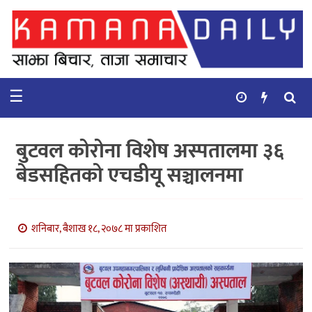
गृहपृष्ठ
समाचार
☰
विचार
कुटनिती
बुटवल कोरोना विशेष अस्पतालमा ३६
कुराकानी
बेडसहितको एचडीयू सञ्चालनमा
अर्थ
र
बाणिज्य
शनिबार, बैशाख १८, २०७८ मा प्रकाशित
भिडियो
सिफारिस