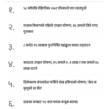
१.
५८ वर्षपछि रोहिणीका २७१ परिवारले पाए लालपुर्जा
२.
राजस्व विभागको पहिलो उपहार घोषणा, १६ जनाले जिते नगद
पुरस्कार
३.
८ करोड ९५ लाखमा पुनःनिर्मित महाङ्काल सत्तल उद्घाटन
४.
करदाता उपहार घोषणा, १५ जनाले १–१ लाख र एक जनाले १०
लाख पाउने
५.
डिसेम्बरमा बंगलादेश फर्किने शेख हसिनाको घोषणा, ‘जेल वा
मृत्युको डर छैन’
६.
दाङका वनबाट ५५ नाल भरुवा बन्दुक बरामद