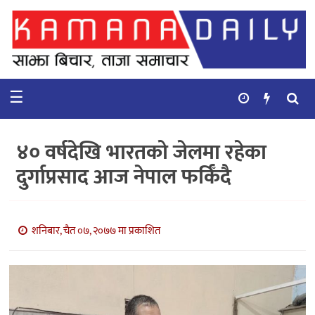
गृहपृष्ठ
समाचार
☰
विचार
कुटनिती
४० वर्षदेखि भारतको जेलमा रहेका
कुराकानी
दुर्गाप्रसाद आज नेपाल फर्किँदै
अर्थ
र
बाणिज्य
शनिबार, चैत ०७, २०७७ मा प्रकाशित
भिडियो
सिफारिस