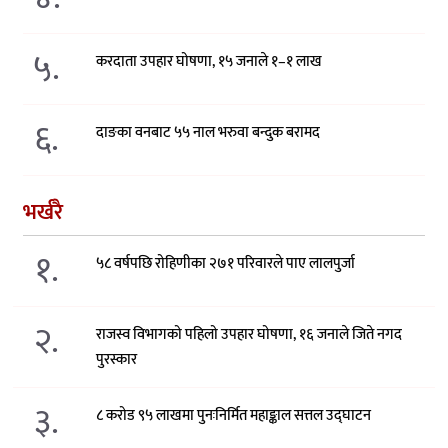
५.
करदाता उपहार घोषणा, १५ जनाले १–१ लाख
६.
दाङका वनबाट ५५ नाल भरुवा बन्दुक बरामद
भर्खरै
१.
५८ वर्षपछि रोहिणीका २७१ परिवारले पाए लालपुर्जा
२.
राजस्व विभागको पहिलो उपहार घोषणा, १६ जनाले जिते नगद
पुरस्कार
३.
८ करोड ९५ लाखमा पुनःनिर्मित महाङ्काल सत्तल उद्घाटन