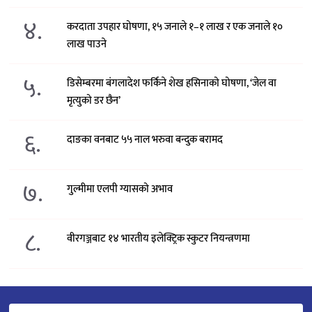
४.
करदाता उपहार घोषणा, १५ जनाले १–१ लाख र एक जनाले १०
लाख पाउने
५.
डिसेम्बरमा बंगलादेश फर्किने शेख हसिनाको घोषणा, ‘जेल वा
मृत्युको डर छैन’
६.
दाङका वनबाट ५५ नाल भरुवा बन्दुक बरामद
७.
गुल्मीमा एलपी ग्यासको अभाव
८.
वीरगञ्जबाट १४ भारतीय इलेक्ट्रिक स्कुटर नियन्त्रणमा