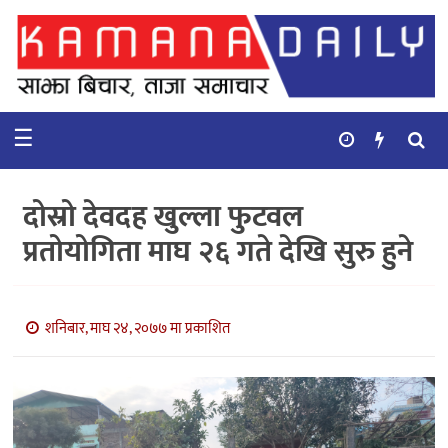
गृहपृष्ठ
समाचार
☰
विचार
कुटनिती
दोस्रो देवदह खुल्ला फुटवल
कुराकानी
प्रतोयोगिता माघ २६ गते देखि सुरु हुने
अर्थ
र
बाणिज्य
शनिबार, माघ २४, २०७७ मा प्रकाशित
भिडियो
सिफारिस