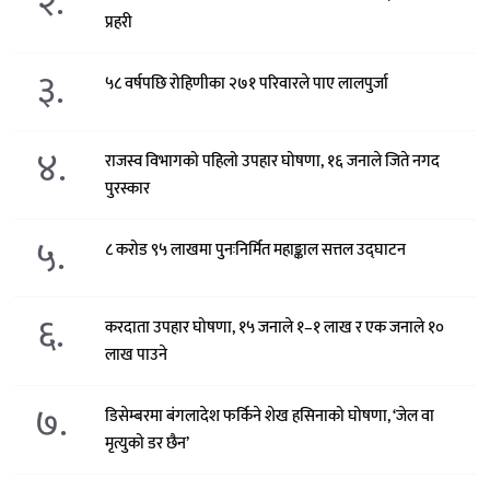
२.
प्रहरी
३.
५८ वर्षपछि रोहिणीका २७१ परिवारले पाए लालपुर्जा
४.
राजस्व विभागको पहिलो उपहार घोषणा, १६ जनाले जिते नगद
पुरस्कार
५.
८ करोड ९५ लाखमा पुनःनिर्मित महाङ्काल सत्तल उद्घाटन
६.
करदाता उपहार घोषणा, १५ जनाले १–१ लाख र एक जनाले १०
लाख पाउने
७.
डिसेम्बरमा बंगलादेश फर्किने शेख हसिनाको घोषणा, ‘जेल वा
मृत्युको डर छैन’