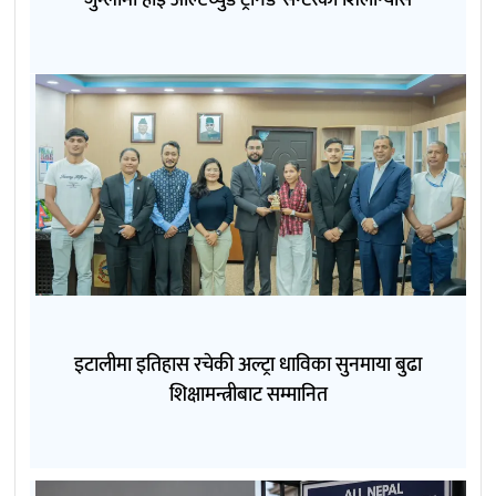
जुम्लामा हाई अल्टिच्युड ट्रेनिङ सेन्टरको शिलान्यास
इटालीमा इतिहास रचेकी अल्ट्रा धाविका सुनमाया बुढा
शिक्षामन्त्रीबाट सम्मानित