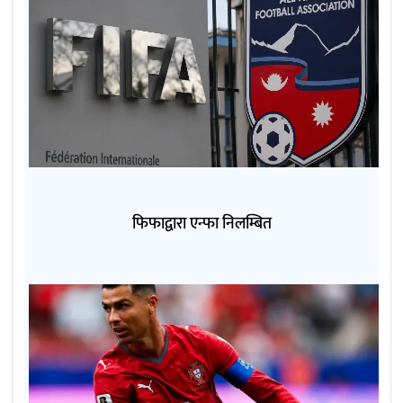
फिफाद्वारा एन्फा निलम्बित