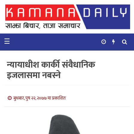
गृहपृष्ठ
समाचार
☰
विचार
कुटनिती
न्यायाधीश कार्की संवैधानिक
कुराकानी
इजलासमा नबस्ने
अर्थ
र
बाणिज्य
बुधबार, पुष २२, २०७७ मा प्रकाशित
भिडियो
सिफारिस