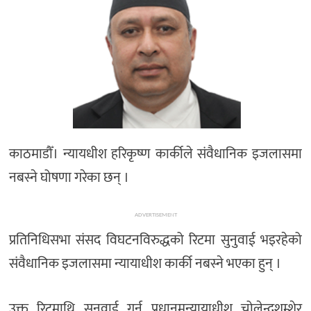
काठमाडौँ। न्यायधीश हरिकृष्ण कार्कीले संवैधानिक इजलासमा
नबस्ने घोषणा गरेका छन् ।
ADVERTISEMENT
प्रतिनिधिसभा संसद विघटनविरुद्धको रिटमा सुनुवाई भइरहेको
संवैधानिक इजलासमा न्यायाधीश कार्की नबस्ने भएका हुन् ।
उक्त रिटमाथि सुनुवाई गर्न प्रधानमन्यायाधीश चोलेन्द्रशम्शेर