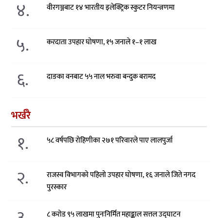
४.
वीरगञ्जबाट १४ भारतीय इलेक्ट्रिक स्कुटर नियन्त्रणमा
५.
करदाता उपहार घोषणा, १५ जनाले १–१ लाख
६.
दाङका वनबाट ५५ नाल भरुवा बन्दुक बरामद
भर्खरै
१.
५८ वर्षपछि रोहिणीका २७१ परिवारले पाए लालपुर्जा
२.
राजस्व विभागको पहिलो उपहार घोषणा, १६ जनाले जिते नगद
पुरस्कार
३.
८ करोड ९५ लाखमा पुनःनिर्मित महाङ्काल सत्तल उद्घाटन