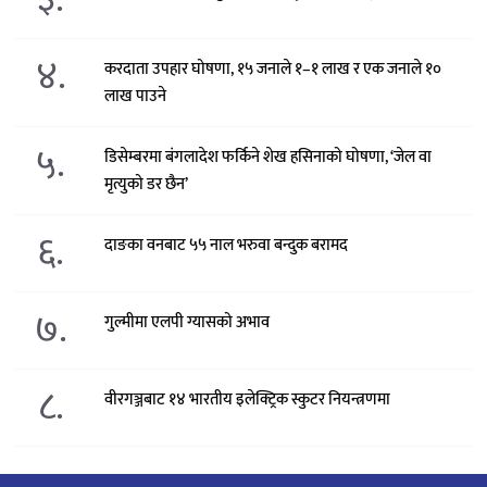
४.
करदाता उपहार घोषणा, १५ जनाले १–१ लाख र एक जनाले १०
लाख पाउने
५.
डिसेम्बरमा बंगलादेश फर्किने शेख हसिनाको घोषणा, ‘जेल वा
मृत्युको डर छैन’
६.
दाङका वनबाट ५५ नाल भरुवा बन्दुक बरामद
७.
गुल्मीमा एलपी ग्यासको अभाव
८.
वीरगञ्जबाट १४ भारतीय इलेक्ट्रिक स्कुटर नियन्त्रणमा