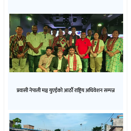
प्रवासी नेपाली मञ्च युएईको आठौँ राष्ट्रिय अधिवेशन सम्पन्न