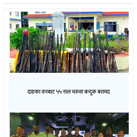
दाङका वनबाट ५५ नाल भरुवा बन्दुक बरामद