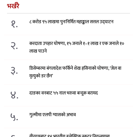
भर्खरै
१.
८ करोड ९५ लाखमा पुनःनिर्मित महाङ्काल सत्तल उद्घाटन
२.
करदाता उपहार घोषणा, १५ जनाले १–१ लाख र एक जनाले १०
लाख पाउने
३.
डिसेम्बरमा बंगलादेश फर्किने शेख हसिनाको घोषणा, ‘जेल वा
मृत्युको डर छैन’
४.
दाङका वनबाट ५५ नाल भरुवा बन्दुक बरामद
५.
गुल्मीमा एलपी ग्यासको अभाव
वीरगञ्जबाट १४ भारतीय इलेक्ट्रिक स्कुटर नियन्त्रणमा