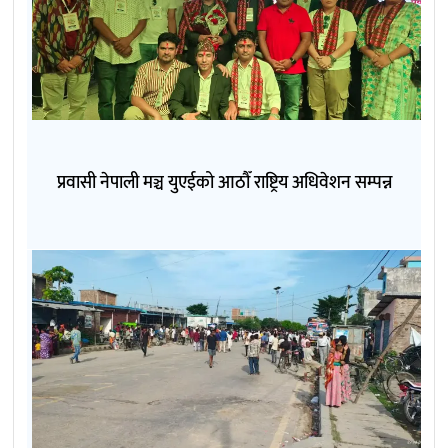
प्रवासी नेपाली मञ्च युएईको आठौँ राष्ट्रिय अधिवेशन सम्पन्न