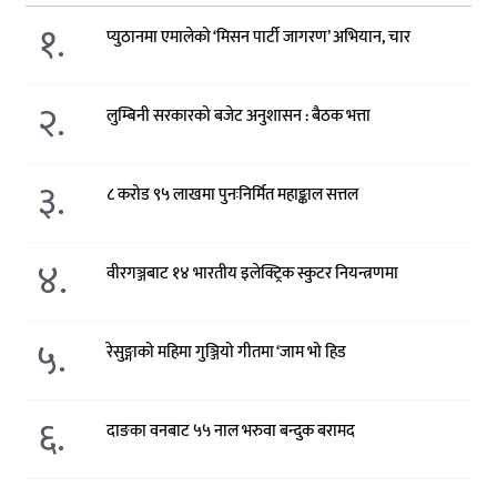
१.
प्युठानमा एमालेको ‘मिसन पार्टी जागरण’ अभियान, चार
२.
लुम्बिनी सरकारको बजेट अनुशासन : बैठक भत्ता
३.
८ करोड ९५ लाखमा पुनःनिर्मित महाङ्काल सत्तल
४.
वीरगञ्जबाट १४ भारतीय इलेक्ट्रिक स्कुटर नियन्त्रणमा
५.
रेसुङ्गाको महिमा गुञ्जियो गीतमा ‘जाम भो हिड
६.
दाङका वनबाट ५५ नाल भरुवा बन्दुक बरामद