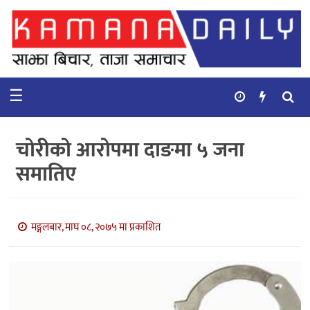
गृहपृष्ठ
समाचार
☰
विचार
कुटनिती
चोरीको आरोपमा दाङमा ५ जना
कुराकानी
समातिए
अर्थ
र
बाणिज्य
मङ्गलबार, माघ ०८, २०७५ मा प्रकाशित
भिडियो
सिफारिस