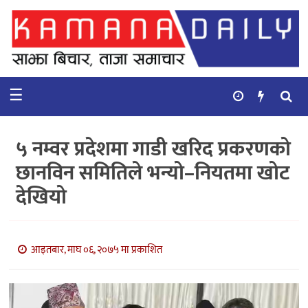
गृहपृष्ठ
समाचार
☰
विचार
कुटनिती
५ नम्वर प्रदेशमा गाडी खरिद प्रकरणको
कुराकानी
छानविन समितिले भन्यो–नियतमा खोट
देखियो
अर्थ
र
बाणिज्य
आइतबार, माघ ०६, २०७५ मा प्रकाशित
भिडियो
सिफारिस