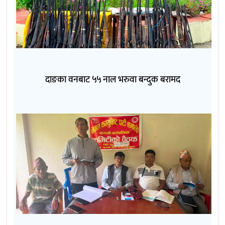
दाङका वनबाट ५५ नाल भरुवा बन्दुक बरामद