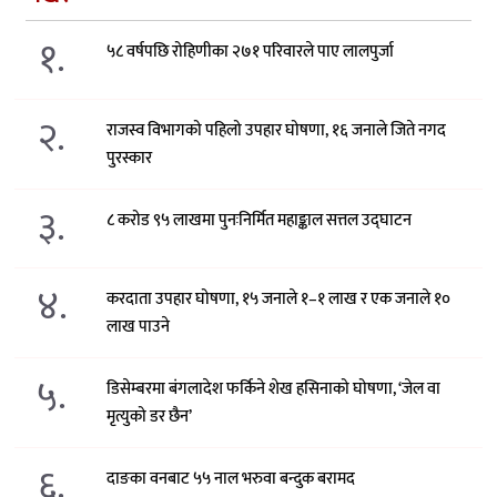
१.
५८ वर्षपछि रोहिणीका २७१ परिवारले पाए लालपुर्जा
२.
राजस्व विभागको पहिलो उपहार घोषणा, १६ जनाले जिते नगद
पुरस्कार
३.
८ करोड ९५ लाखमा पुनःनिर्मित महाङ्काल सत्तल उद्घाटन
४.
करदाता उपहार घोषणा, १५ जनाले १–१ लाख र एक जनाले १०
लाख पाउने
५.
डिसेम्बरमा बंगलादेश फर्किने शेख हसिनाको घोषणा, ‘जेल वा
मृत्युको डर छैन’
६.
दाङका वनबाट ५५ नाल भरुवा बन्दुक बरामद