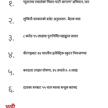
१.
प्युठानमा एमालेको ‘मिसन पार्टी जागरण’ अभियान, चार
२.
लुम्बिनी सरकारको बजेट अनुशासन : बैठक भत्ता
३.
८ करोड ९५ लाखमा पुनःनिर्मित महाङ्काल सत्तल
४.
वीरगञ्जबाट १४ भारतीय इलेक्ट्रिक स्कुटर नियन्त्रणमा
५.
करदाता उपहार घोषणा, १५ जनाले १–१ लाख
६.
दाङका वनबाट ५५ नाल भरुवा बन्दुक बरामद
भर्खरै