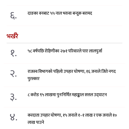
६.
दाङका वनबाट ५५ नाल भरुवा बन्दुक बरामद
भर्खरै
१.
५८ वर्षपछि रोहिणीका २७१ परिवारले पाए लालपुर्जा
२.
राजस्व विभागको पहिलो उपहार घोषणा, १६ जनाले जिते नगद
पुरस्कार
३.
८ करोड ९५ लाखमा पुनःनिर्मित महाङ्काल सत्तल उद्घाटन
४.
करदाता उपहार घोषणा, १५ जनाले १–१ लाख र एक जनाले १०
लाख पाउने