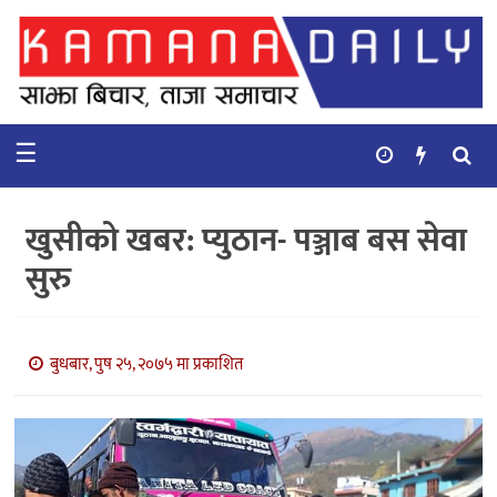
गृहपृष्ठ
समाचार
☰
विचार
कुटनिती
खुसीको खबर: प्युठान- पञ्जाब बस सेवा
कुराकानी
सुरु
अर्थ
र
बाणिज्य
बुधबार, पुष २५, २०७५ मा प्रकाशित
भिडियो
सिफारिस