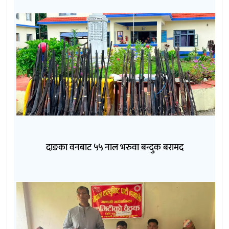
दाङका वनबाट ५५ नाल भरुवा बन्दुक बरामद