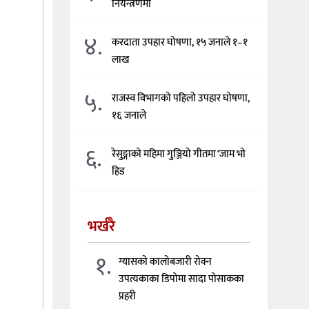
नियन्त्रणमा
४.
करदाता उपहार घोषणा, १५ जनाले १–१
लाख
५.
राजस्व विभागको पहिलो उपहार घोषणा,
१६ जनाले
६.
रेसुङ्गाको महिमा गुञ्जियो गीतमा ‘जाम भो
हिड
भर्खरै
१.
ग्यासको कालोबजारी रोक्न
उपत्यकाका डिपोमा सादा पोसाकका
प्रहरी