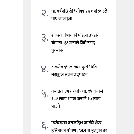
२.
५८ वर्षपछि रोहिणीका २७१ परिवारले
पाए लालपुर्जा
३.
राजस्व विभागको पहिलो उपहार
घोषणा, १६ जनाले जिते नगद
पुरस्कार
४.
८ करोड ९५ लाखमा पुनःनिर्मित
महाङ्काल सत्तल उद्घाटन
५.
करदाता उपहार घोषणा, १५ जनाले
१–१ लाख र एक जनाले १० लाख
पाउने
६.
डिसेम्बरमा बंगलादेश फर्किने शेख
हसिनाको घोषणा, ‘जेल वा मृत्युको डर