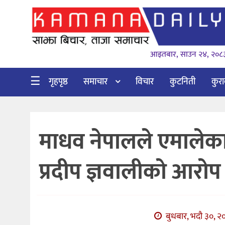
गृहपृष्ठ
आइतबार, साउन २४, २०८
समाचार
विचार
☰
गृहपृष्ठ
समाचार
विचार
कुटनिती
कुर
कुटनिती
कुराकानी
माधव नेपालले एमालेका
अर्थ
र
प्रदीप ज्ञवालीको आरोप
बाणिज्य
भिडियो
सिफारिस
बुधबार, भदौ ३०, २०