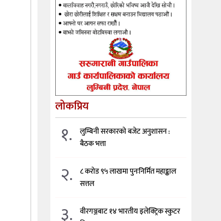
लोकप्रिय
१.
लुम्बिनी सरकारको बजेट अनुशासन :
बैठक भत्ता
२.
८ करोड ९५ लाखमा पुनःनिर्मित महाङ्काल
सत्तल
३.
वीरगञ्जबाट १४ भारतीय इलेक्ट्रिक स्कुटर