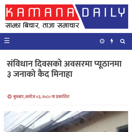
गृहपृष्ठ
समाचार
☰
विचार
कुटनिती
संविधान दिवसको अवसरमा प्यूठानमा
कुराकानी
३ जनाको कैद मिनाहा
अर्थ
र
बाणिज्य
बुधबार, असोज ०३, २०८० मा प्रकाशित
भिडियो
सिफारिस