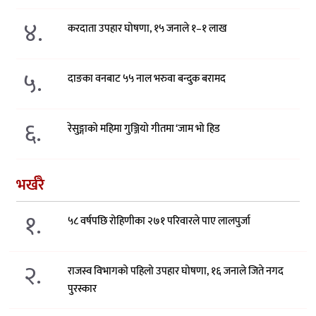
४.
करदाता उपहार घोषणा, १५ जनाले १–१ लाख
५.
दाङका वनबाट ५५ नाल भरुवा बन्दुक बरामद
६.
रेसुङ्गाको महिमा गुञ्जियो गीतमा ‘जाम भो हिड
भर्खरै
१.
५८ वर्षपछि रोहिणीका २७१ परिवारले पाए लालपुर्जा
२.
राजस्व विभागको पहिलो उपहार घोषणा, १६ जनाले जिते नगद
पुरस्कार