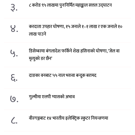
३.
८ करोड ९५ लाखमा पुनःनिर्मित महाङ्काल सत्तल उद्घाटन
४.
करदाता उपहार घोषणा, १५ जनाले १–१ लाख र एक जनाले १०
लाख पाउने
५.
डिसेम्बरमा बंगलादेश फर्किने शेख हसिनाको घोषणा, ‘जेल वा
मृत्युको डर छैन’
६.
दाङका वनबाट ५५ नाल भरुवा बन्दुक बरामद
७.
गुल्मीमा एलपी ग्यासको अभाव
८.
वीरगञ्जबाट १४ भारतीय इलेक्ट्रिक स्कुटर नियन्त्रणमा