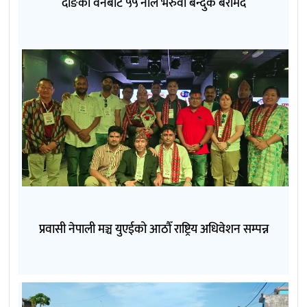
दाङका वनबाट ५५ नाल भरुवा बन्दुक बरामद
प्रवासी नेपाली मञ्च युएईको आठौँ राष्ट्रिय अधिवेशन सम्पन्न