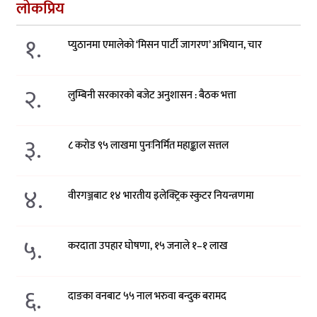
लोकप्रिय
१.
प्युठानमा एमालेको ‘मिसन पार्टी जागरण’ अभियान, चार
२.
लुम्बिनी सरकारको बजेट अनुशासन : बैठक भत्ता
३.
८ करोड ९५ लाखमा पुनःनिर्मित महाङ्काल सत्तल
४.
वीरगञ्जबाट १४ भारतीय इलेक्ट्रिक स्कुटर नियन्त्रणमा
५.
करदाता उपहार घोषणा, १५ जनाले १–१ लाख
६.
दाङका वनबाट ५५ नाल भरुवा बन्दुक बरामद