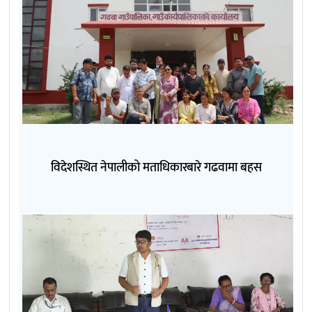
विदेशस्थित नेपालीको मताधिकारबारे गढवामा बहस