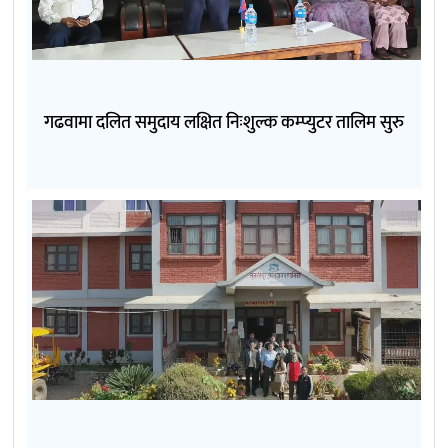
गढवामा दलित समुदाय लक्षित निःशुल्क कम्प्युटर तालिम सुरु