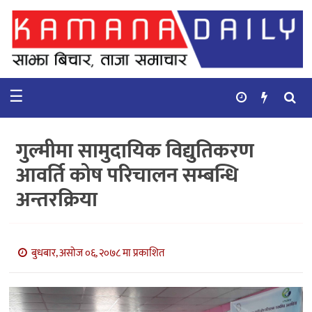
गृहपृष्ठ
समाचार
☰
विचार
कुटनिती
गुल्मीमा सामुदायिक विद्युतिकरण
कुराकानी
आवर्ति कोष परिचालन सम्बन्धि
अन्तरक्रिया
अर्थ
र
बाणिज्य
बुधबार, असोज ०६, २०७८ मा प्रकाशित
भिडियो
सिफारिस