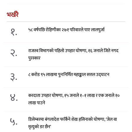
भर्खरै
१.
५८ वर्षपछि रोहिणीका २७१ परिवारले पाए लालपुर्जा
२.
राजस्व विभागको पहिलो उपहार घोषणा, १६ जनाले जिते नगद
पुरस्कार
३.
८ करोड ९५ लाखमा पुनःनिर्मित महाङ्काल सत्तल उद्घाटन
४.
करदाता उपहार घोषणा, १५ जनाले १–१ लाख र एक जनाले १०
लाख पाउने
५.
डिसेम्बरमा बंगलादेश फर्किने शेख हसिनाको घोषणा, ‘जेल वा
मृत्युको डर छैन’