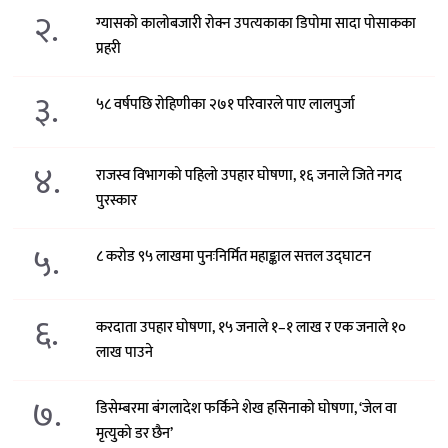
२.
ग्यासको कालोबजारी रोक्न उपत्यकाका डिपोमा सादा पोसाकका
प्रहरी
३.
५८ वर्षपछि रोहिणीका २७१ परिवारले पाए लालपुर्जा
४.
राजस्व विभागको पहिलो उपहार घोषणा, १६ जनाले जिते नगद
पुरस्कार
५.
८ करोड ९५ लाखमा पुनःनिर्मित महाङ्काल सत्तल उद्घाटन
६.
करदाता उपहार घोषणा, १५ जनाले १–१ लाख र एक जनाले १०
लाख पाउने
७.
डिसेम्बरमा बंगलादेश फर्किने शेख हसिनाको घोषणा, ‘जेल वा
मृत्युको डर छैन’