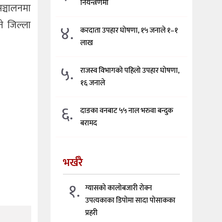
नियन्त्रणमा
ञ्चालनमा
े जिल्ला
४.
करदाता उपहार घोषणा, १५ जनाले १–१
लाख
५.
राजस्व विभागको पहिलो उपहार घोषणा,
१६ जनाले
६.
दाङका वनबाट ५५ नाल भरुवा बन्दुक
बरामद
भर्खरै
१.
ग्यासको कालोबजारी रोक्न
उपत्यकाका डिपोमा सादा पोसाकका
प्रहरी