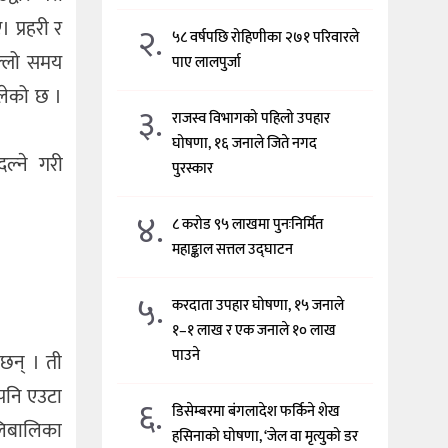
 प्रहरी र
२.
५८ वर्षपछि रोहिणीका २७१ परिवारले
िल्लो समय
पाए लालपुर्जा
ालेको छ ।
३.
राजस्व विभागको पहिलो उपहार
घोषणा, १६ जनाले जिते नगद
ल्ने गरी
पुरस्कार
४.
८ करोड ९५ लाखमा पुनःनिर्मित
महाङ्काल सत्तल उद्घाटन
५.
करदाता उपहार घोषणा, १५ जनाले
१–१ लाख र एक जनाले १० लाख
पाउने
छन् । ती
पनि एउटा
६.
डिसेम्बरमा बंगलादेश फर्किने शेख
ालिबालिका
हसिनाको घोषणा, ‘जेल वा मृत्युको डर