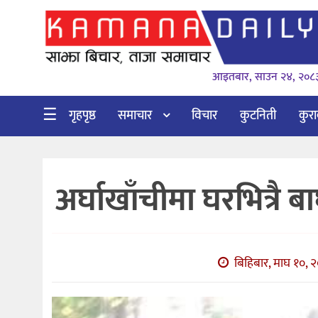
गृहपृष्ठ
आइतबार, साउन २४, २०८
समाचार
विचार
☰
गृहपृष्ठ
समाचार
विचार
कुटनिती
कुर
कुटनिती
कुराकानी
अर्घाखाँचीमा घरभित्रै
अर्थ
र
बाणिज्य
बिहिबार, माघ १०, २
भिडियो
सिफारिस