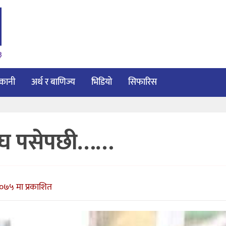
३
ाकानी
अर्थ र बाणिज्य
भिडियो
सिफारिस
 बाघ पसेपछी……
०७५ मा प्रकाशित