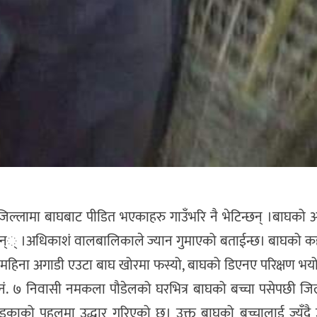
।जिल्लामा बाघबाट पीडित भएकाहरु गाउँभरि नै भेटिन्छन् ।बाघको
ि छन्् ।अधिकाशं वालबालिकाले ज्यान गुमाएको बताईन्छ। बाघको कहर 
 महिना अगाडी एउटा बाघ खोरमा फस्यो, बाघको डिएनए परिक्षण भयो, 
 नं. ७ निवासी नमकला पौडेलको घरभित्र बाघको बच्चा पसेपछी जिल्
्काको पहलमा उद्धार गरिएको छ। उक्त बाघको बच्चालाई ज्युँदै उ