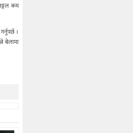
जङ्गल कम
्नुपर्छ ।
ने बेलामा