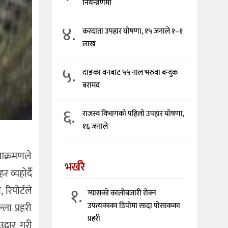
नियन्त्रणमा
४.
करदाता उपहार घोषणा, १५ जनाले १–१
लाख
५.
दाङका वनबाट ५५ नाल भरुवा बन्दुक
बरामद
६.
राजस्व विभागको पहिलो उपहार घोषणा,
१६ जनाले
 आक्रमणले
भर्खरै
व्यहोर्दै
१.
रिपोर्टले
ग्यासको कालोबजारी रोक्न
ला प्रहरी
उपत्यकाका डिपोमा सादा पोसाकका
प्रहरी
द्वार गरी