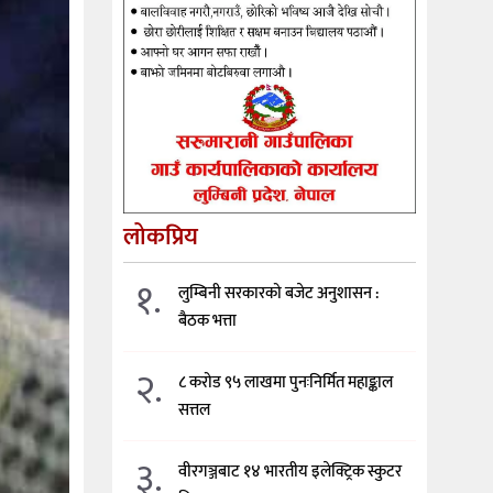
लोकप्रिय
१.
लुम्बिनी सरकारको बजेट अनुशासन :
बैठक भत्ता
२.
८ करोड ९५ लाखमा पुनःनिर्मित महाङ्काल
सत्तल
३.
वीरगञ्जबाट १४ भारतीय इलेक्ट्रिक स्कुटर