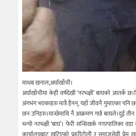
माधब खनाल,अर्घाखाँची।
अर्घाखाँचीमा केही वर्षदेखी ‘नरभक्षी’ बाघको आतकँ छ
अंगभंग भएकाहरु मात्रै हैनन्, यहाँ जीवनै गुमाएका पन
छन उनिहरु।मान्छेमाथि नै आक्रमण गर्छ बाघले।दुई तीन
भन्यो नरभक्षी ‘बाघ’। फेरी सन्धिखर्क नगरपालिका वडा
कार्यालयबाट खटिएको प्रहरीटोली र समाजसेवी प्रेम खड